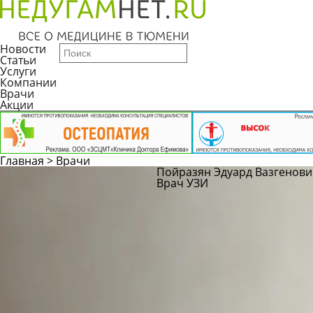
Новости
Статьи
Услуги
Компании
Врачи
Акции
Главная
>
Врачи
Пойразян Эдуард Вазгенов
Врач УЗИ