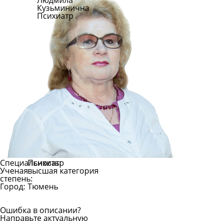
Людмила
Кузьминична
Психиатр
Специальность:
Психиатр
Ученая
высшая категория
степень:
Город:
Тюмень
Ошибка в описании?
Направьте актуальную