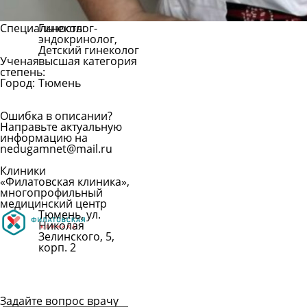
Специальность:
Гинеколог-
эндокринолог,
Детский гинеколог
Ученая
высшая категория
степень:
Город:
Тюмень
Ошибка в описании?
Направьте актуальную
информацию на
nedugamnet@mail.ru
Клиники
«Филатовская клиника»,
многопрофильный
медицинский центр
Тюмень, ул.
Николая
Зелинского, 5,
корп. 2
Показать
телефон
Задайте вопрос врачу