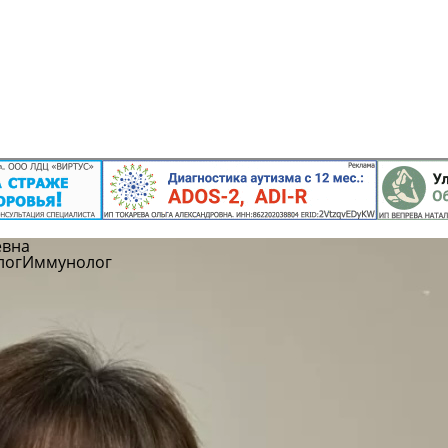
евна
лог
Иммунолог