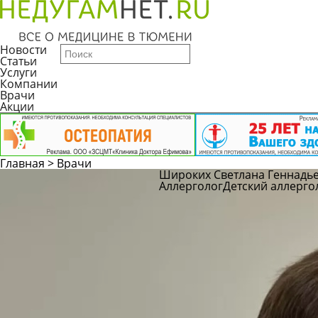
Новости
Статьи
Услуги
Компании
Врачи
Акции
Главная
>
Врачи
Широких Светлана Геннадь
Аллерголог
Детский аллерго