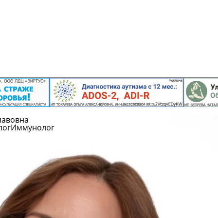
лавовна
лог
Иммунолог