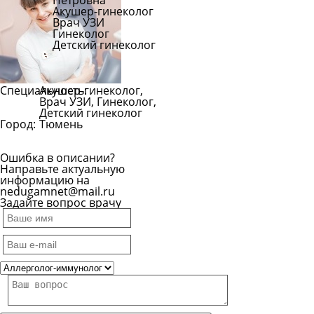
Петровна
Акушер-гинеколог
Врач УЗИ
Гинеколог
Детский гинеколог
Специальность:
Акушер-гинеколог,
Врач УЗИ, Гинеколог,
Детский гинеколог
Город:
Тюмень
Ошибка в описании?
Направьте актуальную
информацию на
nedugamnet@mail.ru
Задайте вопрос врачу