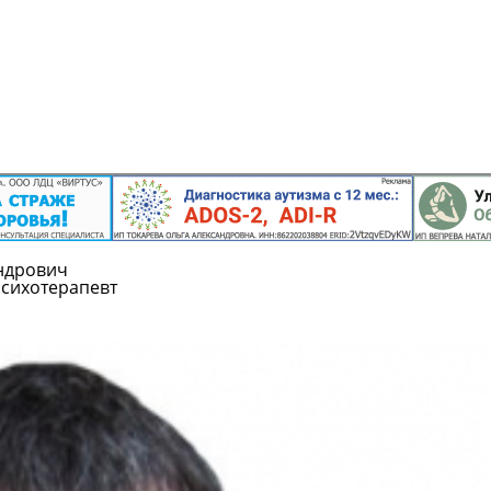
ндрович
сихотерапевт