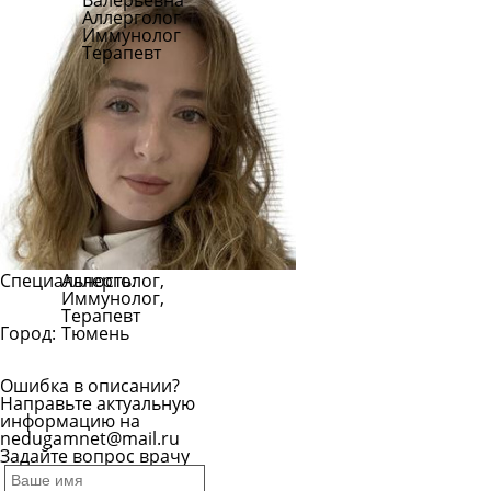
Валерьевна
Аллерголог
Иммунолог
Терапевт
Специальность:
Аллерголог,
Иммунолог,
Терапевт
Город:
Тюмень
Ошибка в описании?
Направьте актуальную
информацию на
nedugamnet@mail.ru
Задайте вопрос врачу