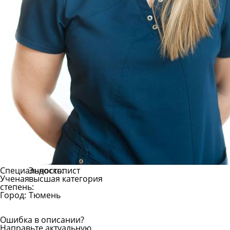
Специальность:
Эндоскопист
Ученая
высшая категория
степень:
Город:
Тюмень
Ошибка в описании?
Направьте актуальную