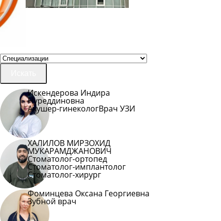
Искать
Искендерова Индира
Нуреддиновна
Акушер-гинеколог
Врач УЗИ
ХАЛИЛОВ МИРЗОХИД
МУКАРАМДЖАНОВИЧ
Стоматолог-ортопед
Стоматолог-имплантолог
Стоматолог-хирург
Фоминцева Оксана Георгиевна
Зубной врач