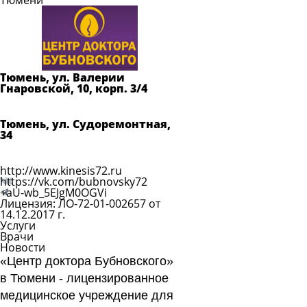
Тюмени
Задать
вопрос
Читать
ответы
Тюмень, ул. Валерии
Гнаровской, 10, корп. 3/4
Показать телефон
Тюмень, ул. Судоремонтная,
34
Показать телефон
http://www.kinesis72.ru
https://vk.com/bubnovsky72
+aU-wb_5EJgM0OGVi
Лицензия: ЛО-72-01-002657 от
14.12.2017 г.
Услуги
Врачи
Новости
«Центр доктора Бубновского»
в Тюмени - лицензированное
медицинское учреждение для