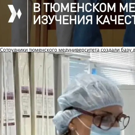
Сотрудники тюменского медуниверситета создали базу 