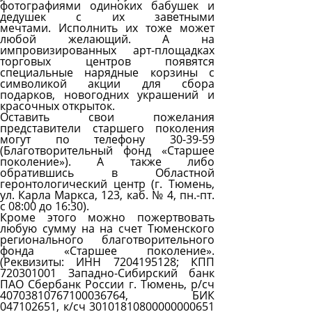
фотографиями одиноких бабушек и
дедушек с их заветными
мечтами. Исполнить их тоже может
любой желающий. А на
импровизированных арт-площадках
торговых центров появятся
специальные нарядные корзины с
символикой акции для сбора
подарков, новогодних украшений и
красочных открыток.
Оставить свои пожелания
представители старшего поколения
могут по телефону 30-39-59
(Благотворительный фонд «Старшее
поколение»). А также либо
обратившись в Областной
геронтологический центр (г. Тюмень,
ул. Карла Маркса, 123, каб. № 4, пн.-пт.
с 08:00 до 16:30).
Кроме этого можно пожертвовать
любую сумму на на счет Тюменского
регионального благотворительного
фонда «Старшее поколение».
(Реквизиты: ИНН 7204195128; КПП
720301001 Западно-Сибирский банк
ПАО Сбербанк России г. Тюмень, р/сч
40703810767100036764, БИК
047102651, к/сч 30101810800000000651