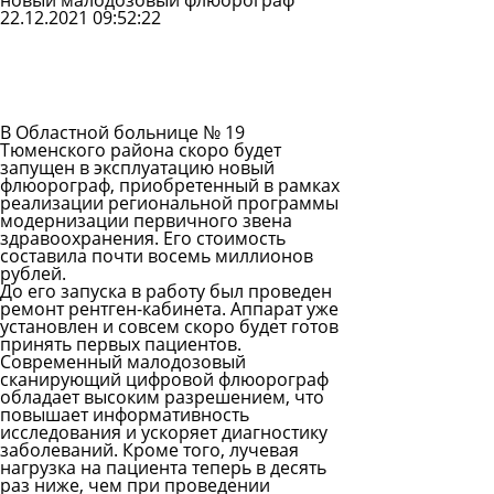
новый малодозовый флюорограф
22.12.2021 09:52:22
Задать
вопрос
Читать
ответы
В Областной больнице № 19
Тюменского района скоро будет
запущен в эксплуатацию новый
флюорограф, приобретенный в рамках
реализации региональной программы
модернизации первичного звена
здравоохранения. Его стоимость
составила почти восемь миллионов
рублей.
До его запуска в работу был проведен
ремонт рентген-кабинета. Аппарат уже
установлен и совсем скоро будет готов
принять первых пациентов.
Современный малодозовый
сканирующий цифровой флюорограф
обладает высоким разрешением, что
повышает информативность
исследования и ускоряет диагностику
заболеваний. Кроме того, лучевая
нагрузка на пациента теперь в десять
раз ниже, чем при проведении