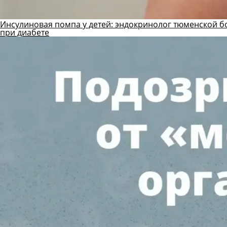
Инсулиновая помпа у детей: эндокринолог тюменской б
при диабете