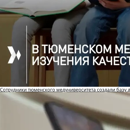
Сотрудники тюменского медуниверситета создали базу 