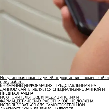
Инсулиновая помпа у детей: эндокринолог тюменской б
при диабете
ВНИМАНИЕ! ИНФОРМАЦИЯ, ПРЕДСТАВЛЕННАЯ НА
ДАННОМ САЙТЕ, ЯВЛЯЕТСЯ СПЕЦИАЛИЗИРОВАННОЙ И
ПРЕДНАЗНАЧЕНА
ИСКЛЮЧИТЕЛЬНО ДЛЯ МЕДИЦИНСКИХ И
ФАРМАЦЕВТИЧЕСКИХ РАБОТНИКОВ. НЕ ДОЛЖНА
ИСПОЛЬЗОВАТЬСЯ ДЛЯ САМОСТОЯТЕЛЬНОЙ
ДИАГНОСТИКИ И ЛЕЧЕНИЯ. ИМЕЮТСЯ