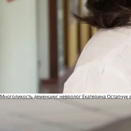
Многоликость деменции: невролог Екатерина Остапчук р