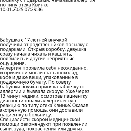
посылку с подарками, началась аллергия
по типу отека Квинке
10.01.2025 07:29:36
Задать
вопрос
Читать
ответы
Бабушка с 17-летней внучкой
получили от родственников посылку с
подарками. Открыв коробку, девушка
сразу начала чихать и кашлять,
появились и другие неприятные
ощущения.
Аллергия проявила себя неожиданно,
и причиной могли стать шоколад,
кофе и даже вещи, упакованные в
подарочную бумагу. По совету
бабушки внучка приняла таблетку от
аллергии и вызвала скорую. Уже через
13 минут медики, осмотрев пациентку,
диагностировали аллергическую
реакцию по типу отека Квинке. Оказав
экстренную помощь, они доставили
пациентку в больницу.
Специалисты скорой медицинской
помощи рекомендуют при появлении
сыпи, зуда, покраснения или других