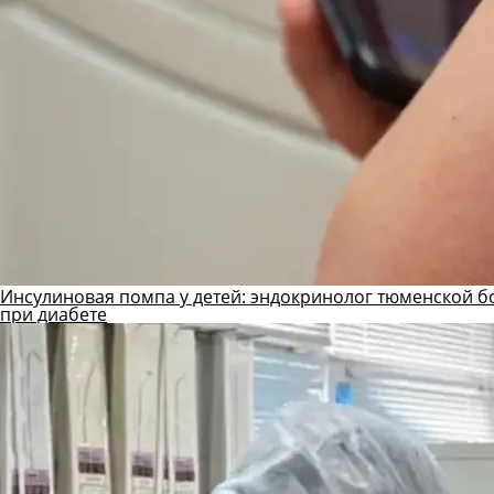
Инсулиновая помпа у детей: эндокринолог тюменской б
при диабете