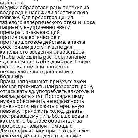
выявлено.
Медики обработали рану перекисью
водорода и наложили асептическую
повязку. Для предотвращения
тяжелого аллергического отека и шока
пациенту внутривенно ввели
препарат, оказывающий
противоаллергическое и
противошоковое действие, а также
обеспечили доступ к вене для
капельного введения физраствора.
Чтобы замедлить распространение
яда, конечность обездвижили. После
оказания помощи пациента
незамедлительно доставили в
больницу.
Врачи напоминают: при укусе змеи
нельзя прижигать или разрезать рану,
отсасывать яд, употреблять алкоголь и
накладывать жгут. Пострадавшему
нужно обеспечить неподвижность
конечности, наложить стерильную
повязку, приложить холод, давать
пострадавшему пить больше воды и
как можно быстрее обратиться за
профессиональной помощью
Для профилактики при походах в лес
рекомендуется надевать высокие