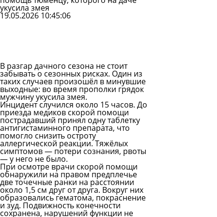
помощь тюменцу, которого на даче
укусила змея
19.05.2026 10:45:06
Задать
вопрос
Читать
ответы
В разгар дачного сезона не стоит
забывать о сезонных рисках. Один из
таких случаев произошёл в минувшие
выходные: во время прополки грядок
мужчину укусила змея.
Инцидент случился около 15 часов. До
приезда медиков скорой помощи
пострадавший принял одну таблетку
антигистаминного препарата, что
помогло снизить остроту
аллергической реакции. Тяжёлых
симптомов — потери сознания, рвоты
— у него не было.
При осмотре врачи скорой помощи
обнаружили на правом предплечье
две точечные ранки на расстоянии
около 1,5 см друг от друга. Вокруг них
образовались гематома, покраснение
и зуд. Подвижность конечности
сохранена, нарушений функции не