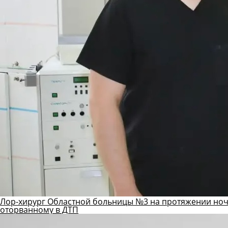
Лор-хирург Областной больницы №3 на протяжении ноч
оторванному в ДТП