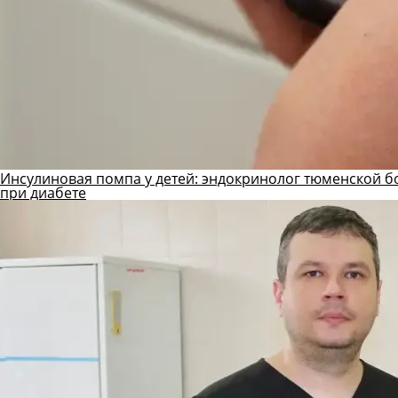
Инсулиновая помпа у детей: эндокринолог тюменской б
при диабете