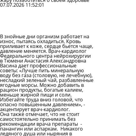
жару позаботиться о своем здоровье
07.07.2026 11:52:01
Задать
вопрос
Читать
ответы
В знойные дни организм работает на
износ, пытаясь охладиться. Кровь
приливает к коже, сердце бьется чаще,
давление меняется. Врач-кардиолог
Федерального центра нейрохирургии
в Тюмени Анастасия Александровна
Васина дает профессиональные
советы: «Лучше пить минеральную
воду без газа (столовую, не лечебную),
несладкий зеленый чай, разбавленные
ягодные морсы. Можно добавить в
рацион продукты, богатые калием,
меньше жирной пищи и соли.
Избегайте труда вниз головой, что
опасно повышенным давлением», -
акцентирует врач-кардиолог.
Она также отмечает, что не стоит
самостоятельно принимать без
рекомендации врача препараты -
панангин или аспаркам. Никакого
ледяного душа или ныряния в