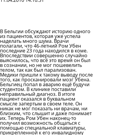
11.04.2010 14:10:51
Задать
вопрос
Читать
ответы
В Бельгии обсуждают историю одного
из пациентов, которая уже успела
наделать много шума. Врачи
полагали, что 46-летний Ром Убен
последние 23 года находился в коме.
Впоследствии совершенно случайно
выяснилось, что всё это время он был
в сознании, но не мог пошевелить
телом, так как был парализован.
Медики пришли к такому выводу после
того, как просканировали мозг Убена.
Бельгиец попал в аварию ещё будучи
студентом. В клинике поставили
неправильный диагноз. В итоге
пациент оказался в буквальном
смысле запертым в своем теле. Он
никак не мог показать ни врачам, ни
близким, что слышит и даже понимает
их. Теперь Ром Убен наконец-то
получил возможность общаться с
помощью специальной клавиатуры,
прикрепленной к его инвалидному