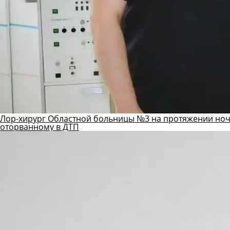
Лор-хирург Областной больницы №3 на протяжении ноч
оторванному в ДТП