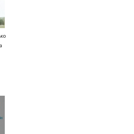
ько
я
а