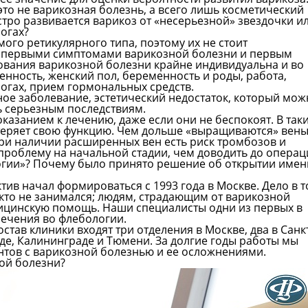
это не варикозная болезнь, а всего лишь косметический
ыстро развивается варикоз от «несерьезной» звездочки и
огах?
мого ретикулярного типа, поэтому их не стоит
ся первыми симптомами варикозной болезни и первым
рования варикозной болезни крайне индивидуальна и во
нность, женский пол, беременность и роды, работа,
ногах, прием гормональных средств.
ное заболевание, эстетический недостаток, который мож
ь серьезным последствиям.
казанием к лечению, даже если они не беспокоят. В так
а теряет свою функцию. Чем дольше «выращиваются» вены
ри наличии расширенных вен есть риск тромбозов и
проблему на начальной стадии, чем доводить до операц
ологии»? Почему было принято решение об открытии име
ив начал формироваться с 1993 года в Москве. Дело в т
икто не занимался; людям, страдающим от варикозной
ицинскую помощь. Наши специалисты одни из первых в
ечения во флебологии.
остав клиники входят три отделения в Москве, два в Санк
де, Калининграде и Тюмени. За долгие годы работы мы
нтов с варикозной болезнью и ее осложнениями.
ной болезни?