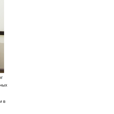
нных
и в
.