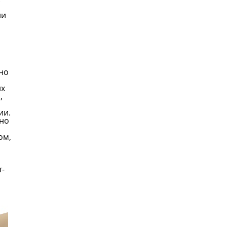
ли
но
их
,
ии.
нно
ом,
т-