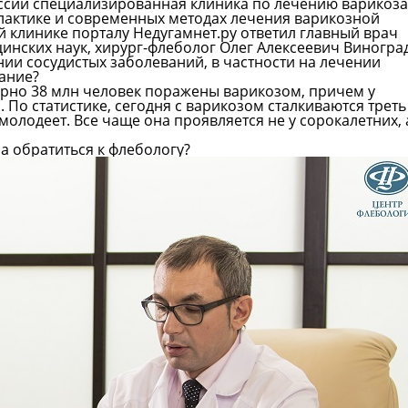
оссии специализированная клиника по лечению варикоза
лактике и современных методах лечения варикозной
 клинике порталу Недугамнет.ру ответил главный врач
инских наук, хирург-флеболог Олег Алексеевич Виногра
нии сосудистых заболеваний, в частности на лечении
вание?
ерно 38 млн человек поражены варикозом, причем у
По статистике, сегодня с варикозом сталкиваются треть
олодеет. Все чаще она проявляется не у сорокалетних, 
ра обратиться к флебологу?