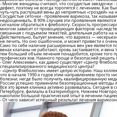
- Многие женщины считают, что сосудистые звездочки - 
дефект, поэтому не всегда торопятся с лечением. Как б
чуть-чуть распухшей вены до неприятных «гроздей» на н
Сосудистые сеточки - проявление варикоза, так называе
недооценивать. В 90% случаев эти проявления являют
сигналом обратиться к флебологу. Скорость прогресси
многом зависит от провоцирующих факторов: наследстве
связанная с подъемом тяжестей, длительная работа на 
Действительно, бытует мнение, что варикоз — несерьез
не лечить. Но оно ошибочное, и может привести к очен
Само по себе наличие расширенных вен уже является по
венах клапаны не работают, кровь застаивается, и вен
тем больший объем лечения понадобится, кроме того п
трофических язв. Намного проще и безопасней решить 
- Олег Алексеевич, как давно существует «Центр Флеб
специализированного медицинского центра?
- «Центр Флебологии» имеет целую историю. Наш коллект
что в начале 1990-х годов этим направлением просто н
болезни, негде было получить квалифицированную мед
России успешно применили безоперационные методы л
Все это время клиника активно развивалась. Сегодня в с
Петербурге, филиалы в Екатеринбурге, Нижнем Новгоро
накопили большой практический опыт в лечении пацие
- От чего зависит успешный результат лечения варикоз