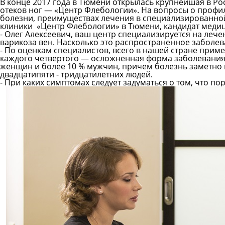
В конце 2017 года в Тюмени открылась крупнейшая в Р
отеков ног —
«Центр Флебологии»
. На вопросы о профи
болезни, преимуществах лечения в специализированной
клиники «Центр Флебологии» в Тюмени, кандидат медиц
- Олег Алексеевич, ваш центр специализируется на лече
варикоза вен. Насколько это распространенное заболе
- По оценкам специалистов, всего в нашей стране прим
каждого четвертого — осложненная форма заболевания. 
женщин и более 10 % мужчин, причем болезнь заметно м
двадцатипяти - тридцатилетних людей.
- При каких симптомах следует задуматься о том, что по