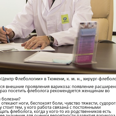
ются внешние проявления варикоза: появление расшире
бы раз посетить флеболога рекомендуется женщинам во
й болезни?
отекают ноги, беспокоят боли, чувство тяжести, судорог
 стоит тем, у кого работа связана с постоянными
ать флеболога, когда у кого-то из родственников есть
ее значение для оценки вероятности развития варикоза