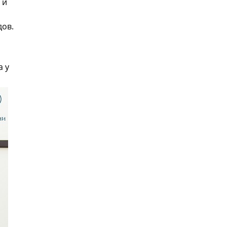
 и
дов.
а у