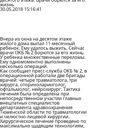
десятого этажа. Врачи борются за его
жизнь
30.05.2018 15:16:41
Задать
вопрос
Читать
ответы
Вчера из окна на десятом этаже
жилого дома выпал 11-месячный
ребенок. Ему удалось выжить. Сейчас
врачи ОКБ № 2 борются за его жизнь.
У ребенка множественные переломы.
Ему одномоментно выполнены
несколько операций.
Как сообщает пресс-служба ОКБ № 2, в
операционной работали две бригады
врачей: четыре травматолога, три
хирурга, оториноларинголог,
офтальмолог, нейрохирург. Тактика
лечения была определена при
непосредственном участии главных
внештатных специалистов
департамента здравоохранения
Тюменской области по травматологии
и челюстно-лицевой хирургии.
Хирургическое лечение проведено по
максимально щадящим технологиям,