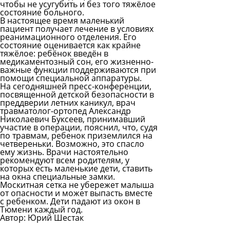
чтобы не усугубить и без того тяжёлое
состояние больного.
В настоящее время маленький
пациент получает лечение в условиях
реанимационного отделения. Его
состояние оценивается как крайне
тяжёлое: ребёнок введён в
медикаментозный сон, его жизненно-
важные функции поддерживаются при
помощи специальной аппаратуры.
На сегодняшней пресс-конференции,
посвященной детской безопасности в
преддверии летних каникул, врач
травматолог-ортопед
Александр
Николаевич Буксеев
, принимавший
участие в операции, пояснил, что, судя
по травмам, ребенок приземлился на
четвереньки. Возможно, это спасло
ему жизнь. Врачи настоятельно
рекомендуют всем родителям, у
которых есть маленькие дети, ставить
на окна специальные замки.
Москитная сетка не убережет малыша
от опасности и может выпасть вместе
с ребенком. Дети падают из окон в
Тюмени каждый год.
Автор: Юрий Шестак