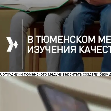
Сотрудники тюменского медуниверситета создали базу 