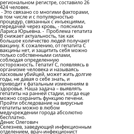
региональном регистре, составило 26
424 человек.
- Это связано со многими факторами,
в том числе и с популярностью
процедур, связанных с инъекциями,
передачей через кровь, - пояснила
Лариса Юрьевна. - Проблема гепатита
В снижает актуальность, так как
большое количество людей получают
вакцину. К сожалению, от гепатита С
вакцины нет, и защитить себя можно
только собственными силами,
соблюдая определенную
осторожность. Гепатит С, появляясь в
организме человека и называясь
ласковым убийцей, может жить долгие
годы, не давая о себе знать, и
приводит к фатальным изменениям в
здоровье. Наша задача – выявлять
гепатиты на ранней стадии, когда еще
можно сохранить функцию печени.
Пройти обследование на вирусные
гепатиты можно в любом
медучреждении города абсолютно
бесплатно.
Денис Олегович
Селезнев
, заведующий инфекционным
отделением, врач-инфекционист