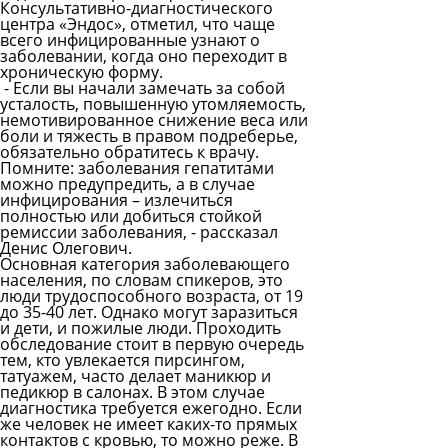
Консультативно-диагностического
центра «Эндос»
, отметил, что чаще
всего инфицированные узнают о
заболевании, когда оно переходит в
хроническую форму.
- Если вы начали замечать за собой
усталость, повышенную утомляемость,
немотивированное снижение веса или
боли и тяжесть в правом подреберье,
обязательно обратитесь к врачу.
Помните: заболевания гепатитами
можно предупредить, а в случае
инфицирования – излечиться
полностью или добиться стойкой
ремиссии заболевания, - рассказал
Денис Олегович.
Основная категория заболевающего
населения, по словам спикеров, это
люди трудоспособного возраста, от 19
до 35-40 лет. Однако могут заразиться
и дети, и пожилые люди. Проходить
обследование стоит в первую очередь
тем, кто увлекается пирсингом,
татуажем, часто делает маникюр и
педикюр в салонах. В этом случае
диагностика требуется ежегодно. Если
же человек не имеет каких-то прямых
контактов с кровью, то можно реже. В