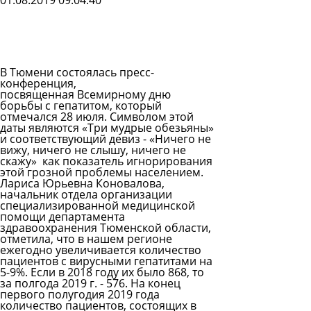
01.08.2019 09:04:40
Задать
вопрос
Читать
ответы
В Тюмени состоялась пресс-
конференция,
посвященная Всемирному дню
борьбы с гепатитом, который
отмечался 28 июля. Символом этой
даты являются «Три мудрые обезьяны»
и соответствующий девиз - «Ничего не
вижу, ничего не слышу, ничего не
скажу» как показатель игнорирования
этой грозной проблемы населением.
Лариса Юрьевна Коновалова,
начальник отдела организации
специализированной медицинской
помощи департамента
здравоохранения Тюменской области,
отметила, что в нашем регионе
ежегодно увеличивается количество
пациентов с вирусными гепатитами на
5-9%. Если в 2018 году их было 868, то
за полгода 2019 г. - 576. На конец
первого полугодия 2019 года
количество пациентов, состоящих в