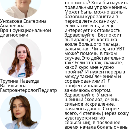
то помочь? Хотя бы научить
правильным упражнениям.
Может быть, можно взять
базовый курс занятий в
Унжакова Екатерина
период летних каникул,
Андреевна
если такие есть, и еще
Врач функциональной
интересует их стоимость.
диагностики
Здравствуйте! Беспокоит
выпирающая косточка
возле большого пальца,
вальгусная. Читал, что УВТ
может помочь в таком
случае. Это действительно
так? Если это так, скажите,
какой курс мне нужно
пройти? И нужен перерыв
между таким лечением и
Трухина Надежда
соревнованиями? Я
Васильевна
профессионально
Гастроэнтеролог
Педиатр
занимаюсь спортом.
Здравствуйте. У меня
шейный сколиоз, очень
сильное искривление,
началось давно. Скорее
всего, 4 степень (через кожу
чувствуется изгиб
серьезный), в последнее
время начала болеть очень