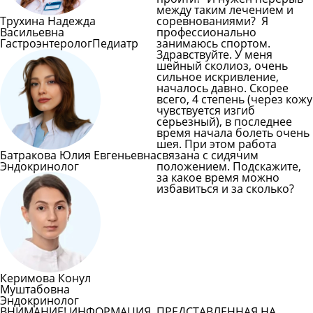
между таким лечением и
Трухина Надежда
соревнованиями? Я
Васильевна
профессионально
Гастроэнтеролог
Педиатр
занимаюсь спортом.
Здравствуйте. У меня
шейный сколиоз, очень
сильное искривление,
началось давно. Скорее
всего, 4 степень (через кожу
чувствуется изгиб
серьезный), в последнее
время начала болеть очень
шея. При этом работа
Батракова Юлия Евгеньевна
связана с сидячим
Эндокринолог
положением. Подскажите,
за какое время можно
избавиться и за сколько?
Задать вопрос врачу
Смотреть все вопросы
Керимова Конул
Муштабовна
Эндокринолог
ВНИМАНИЕ! ИНФОРМАЦИЯ, ПРЕДСТАВЛЕННАЯ НА