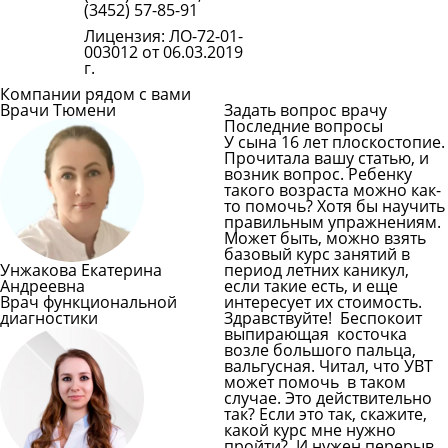
(3452) 57-85-91
Лицензия: ЛО-72-01-
003012 от 06.03.2019
г.
Компании рядом с вами
Врачи Тюмени
Задать вопрос врачу
Последние вопросы
У сына 16 лет плоскостопие.
Прочитала вашу статью, и
возник вопрос. Ребенку
такого возраста можно как-
то помочь? Хотя бы научить
правильным упражнениям.
Может быть, можно взять
базовый курс занятий в
Унжакова Екатерина
период летних каникул,
Андреевна
если такие есть, и еще
Врач функциональной
интересует их стоимость.
диагностики
Здравствуйте! Беспокоит
выпирающая косточка
возле большого пальца,
вальгусная. Читал, что УВТ
может помочь в таком
случае. Это действительно
так? Если это так, скажите,
какой курс мне нужно
пройти? И нужен перерыв