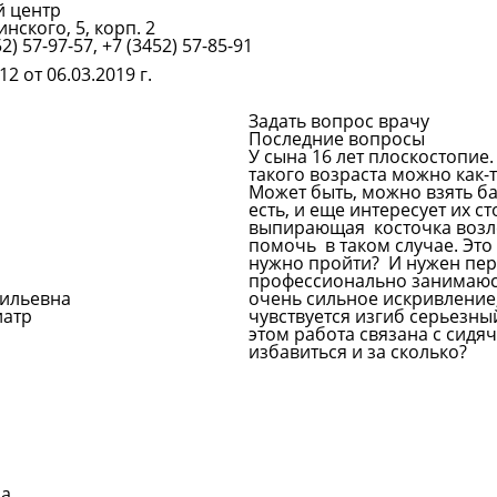
й центр
нского, 5, корп. 2
Подробнее
52) 57-97-57, +7 (3452) 57-85-91
2 от 06.03.2019 г.
Задать вопрос врачу
Последние вопросы
У сына 16 лет плоскостопие.
такого возраста можно как
Может быть, можно взять ба
есть, и еще интересует их с
выпирающая косточка возле 
помочь в таком случае. Это 
нужно пройти? И нужен пе
профессионально занимаю
сильевна
очень сильное искривление, 
иатр
чувствуется изгиб серьезны
этом работа связана с сидя
избавиться и за сколько?
Задать вопрос врачу
на