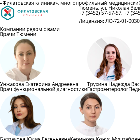
«Филатовская клиника», многопрофильный медицински
Тюмень, ул. Николая Зели
+7 (3452) 57-57-57, +7 (34
Лицензия: ЛО-72-01-00301
Компании рядом с вами
Врачи Тюмени
Унжакова Екатерина Андреевна
Трухина Надежда Ва
Врач функциональной диагностики
Гастроэнтеролог
Пед
Батракова Юлия Евгеньевна
Керимова Конул Муштабов