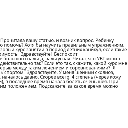
 Прочитала вашу статью, и возник вопрос. Ребенку
-то помочь? Хотя бы научить правильным упражнениям.
зовый курс занятий в период летних каникул, если такие
тоимость.
Здравствуйте! Беспокоит
большого пальца, вальгусная. Читал, что УВТ может
действительно так? Если это так, скажите, какой курс мне
рерыв между таким лечением и соревнованиями? Я
сь спортом.
Здравствуйте. У меня шейный сколиоз,
началось давно. Скорее всего, 4 степень (через кожу
й), в последнее время начала болеть очень шея. При
чим положением. Подскажите, за какое время можно
Смотреть все вопросы