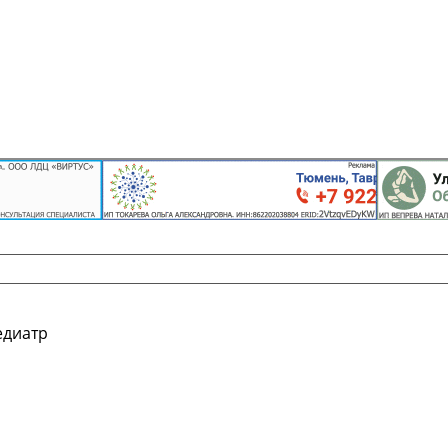
едиатр