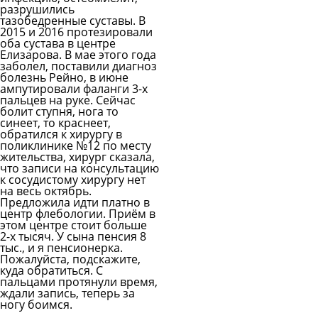
разрушились
тазобедренные суставы. В
2015 и 2016 протезировали
оба сустава в центре
Елизарова. В мае этого года
заболел, поставили диагноз
болезнь Рейно, в июне
ампутировали фаланги 3-х
пальцев на руке. Сейчас
болит ступня, нога то
синеет, то краснеет,
обратился к хирургу в
поликлинике №12 по месту
жительства, хирург сказала,
что записи на консультацию
к сосудистому хирургу нет
на весь октябрь.
Предложила идти платно в
центр флебологии. Приём в
этом центре стоит больше
2-х тысяч. У сына пенсия 8
тыс., и я пенсионерка.
Пожалуйста, подскажите,
куда обратиться. С
пальцами протянули время,
ждали запись, теперь за
ногу боимся.