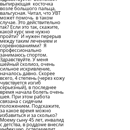
выпирающая косточка
возле большого пальца,
вальгусная. Читал, что УВТ
может помочь в таком
случае. Это действительно
так? Если это так, скажите,
какой курс мне нужно
пройти? И нужен перерыв
между таким лечением и
соревнованиями? Я
профессионально
занимаюсь спортом.
Здравствуйте. У меня
шейный сколиоз, очень
сильное искривление,
началось давно. Скорее
всего, 4 степень (через кожу
чувствуется изгиб
серьезный), в последнее
время начала болеть очень
шея. При этом работа
связана с сидячим
положением. Подскажите,
за какое время можно
избавиться и за сколько?
Моему сыну 45 лет, инвалид
с детства, в роддоме внесли
инфекцию, остеомиелит,