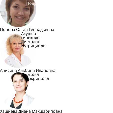
Подробнее
Попова Ольга Геннадьевна
Акушер-
гинеколог
Диетолог
Нутрициолог
Подробнее
Анисина Альбина Ивановна
Диетолог
Эндокринолог
Подробнее
Хашиева Диана Макшариповна