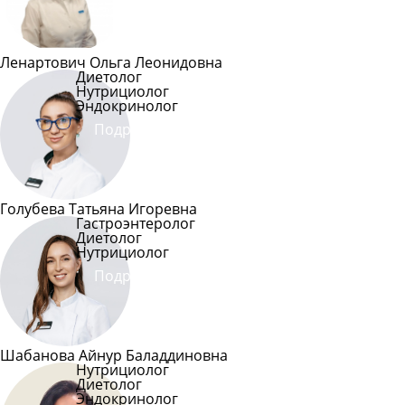
Ленартович Ольга Леонидовна
Диетолог
Нутрициолог
Эндокринолог
Подробнее
Голубева Татьяна Игоревна
Гастроэнтеролог
Диетолог
Нутрициолог
Подробнее
Шабанова Айнур Баладдиновна
Нутрициолог
Диетолог
Эндокринолог