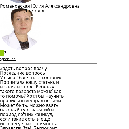
Романовская Юлия Александровна
Диетолог
Подробнее
2
1
одробнее
Задать вопрос врачу
Последние вопросы
У сына 16 лет плоскостопие.
Прочитала вашу статью, и
возник вопрос. Ребенку
такого возраста можно как-
то помочь? Хотя бы научить
правильным упражнениям.
Может быть, можно взять
базовый курс занятий в
период летних каникул,
если такие есть, и еще
интересует их стоимость.
Здравствуйте! Беспокоит