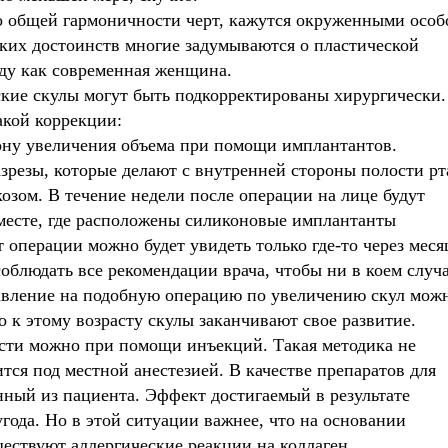
 общей гармоничности черт, кажутся окруженными особ
аких достоинств многие задумываются о пластической
оду как современная женщина.
кие скулы могут быть подкорректированы хирургически.
акой коррекции:
рону увеличения объема при помощи имплантантов.
зрезы, которые делают с внутренней стороны полости рт
зом. В течение недели после операции на лице будут
месте, где расположены силиконовые имплантанты
 операции можно будет увидеть только где-то через меся
облюдать все рекомендации врача, чтобы ни в коем случ
авление на подобную операцию по увеличению скул мож
о к этому возрасту скулы заканчивают свое развитие.
асти можно при помощи инъекций. Такая методика не
тся под местной анестезией. В качестве препаратов для
нный из пациента. Эффект достигаемый в результате
года. Но в этой ситуации важнее, что на основании
ествуют аллергические реакции на коллаген,