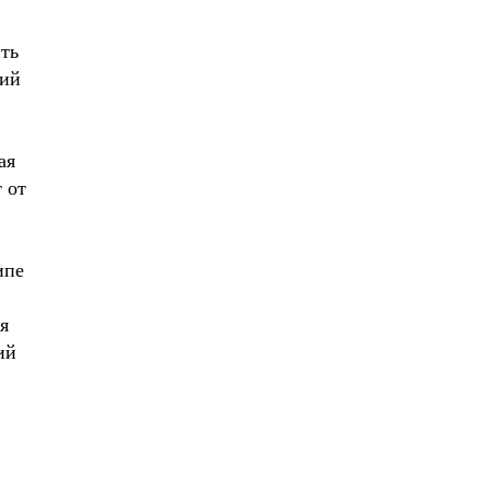
ть
ций
ая
 от
ипе
я
ий