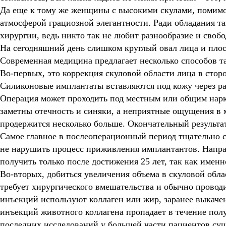
Да еще к тому же женщины с высокими скулами, помимо
атмосферой грациозной элегантности. Ради обладания т
хирургии, ведь никто так не любит разнообразие и своб
На сегодняшний день слишком круглый овал лица и плос
Современная медицина предлагает несколько способов т
Во-первых,
это коррекция скуловой области лица в сто
Силиконовые имплантаты вставляются под кожу через ра
Операция может проходить под местным или общим нарко
заметны отечность и синяки, а неприятные ощущения в 
продержится несколько больше. Окончательный результат
Самое главное в послеоперационный период тщательно с
не нарушить процесс приживления имплантантов. Напр
получить только после достижения 25 лет, так как именн
Во-вторых,
добиться увеличения объема в скуловой обл
требует хирургического вмешательства и обычно проводи
инъекций используют коллаген или жир, заранее выкаче
инъекций животного коллагена пропадает в течение полу
последних исследований у большей части пациентов сущ