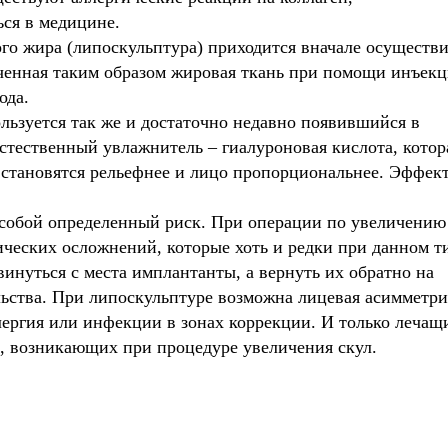
ься в медицине.
о жира (липоскульптура) приходится вначале осуществи
леченная таким образом жировая ткань при помощи инъек
ода.
ьзуется так же и достаточно недавно появившийся в
естественный увлажнитель – гиалуроновая кислота, котор
ы становятся рельефнее и лицо пропорциональнее. Эффект
 собой определенный риск.
При операции по увеличению
ческих осложнений, которые хоть и редки при данном т
винуться с места имплантанты, а вернуть их обратно на
ьства. При липоскульптуре возможна лицевая асимметри
ллергия или инфекции в зонах коррекции. И только лечащ
х, возникающих при процедуре увеличения скул.
телефоны клиник