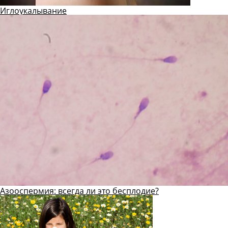
Иглоукалывание
Азооспермия: всегда ли это бесплодие?