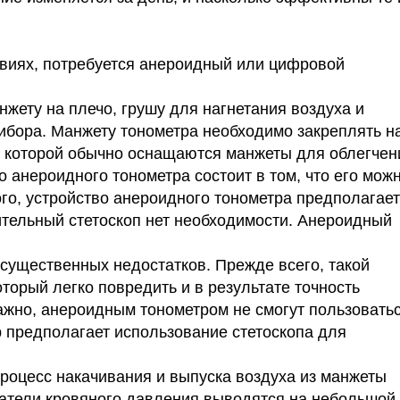
.
овиях, потребуется анероидный или цифровой
жету на плечо, грушу для нагнетания воздуха и
ибора. Манжету тонометра необходимо закреплять н
, которой обычно оснащаются манжеты для облегчен
 анероидного тонометра состоит в том, что его мож
ого, устройство анероидного тонометра предполагает
ительный стетоскоп нет необходимости. Анероидный
 существенных недостатков. Прежде всего, такой
торый легко повредить и в результате точность
ажно, анероидным тонометром не смогут пользовать
р предполагает использование стетоскопа для
процесс накачивания и выпуска воздуха из манжеты
азатели кровяного давления выводятся на небольшой