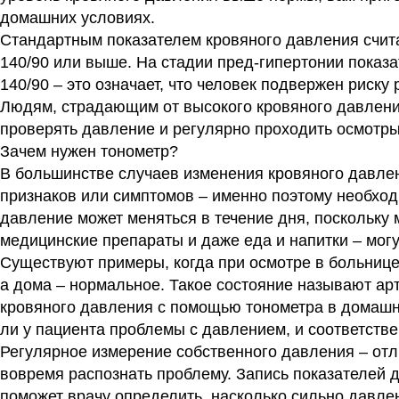
домашних условиях.
Стандартным показателем кровяного давления счита
140/90 или выше. На стадии пред-гипертонии показа
140/90 – это означает, что человек подвержен риску
Людям, страдающим от высокого кровяного давлени
проверять давление и регулярно проходить осмотры
Зачем нужен тонометр?
В большинстве случаев изменения кровяного давле
признаков или симптомов – именно поэтому необход
давление может меняться в течение дня, поскольку
медицинские препараты и даже еда и напитки – мог
Существуют примеры, когда при осмотре в больниц
а дома – нормальное. Такое состояние называют ар
кровяного давления с помощью тонометра в домашн
ли у пациента проблемы с давлением, и соответств
Регулярное измерение собственного давления – отл
вовремя распознать проблему. Запись показателей 
поможет врачу определить, насколько сильно давле