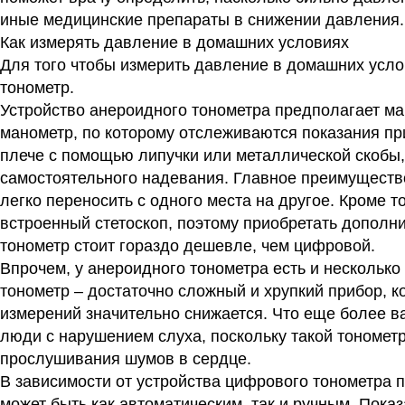
иные медицинские препараты в снижении давления
Как измерять давление в домашних условиях
Для того чтобы измерить давление в домашних усл
тонометр.
Устройство анероидного тонометра предполагает ман
манометр, по которому отслеживаются показания пр
плече с помощью липучки или металлической скобы
самостоятельного надевания. Главное преимущество
легко переносить с одного места на другое. Кроме т
встроенный стетоскоп, поэтому приобретать дополн
тонометр стоит гораздо дешевле, чем цифровой.
Впрочем, у анероидного тонометра есть и несколько
тонометр – достаточно сложный и хрупкий прибор, ко
измерений значительно снижается. Что еще более в
люди с нарушением слуха, поскольку такой тономет
прослушивания шумов в сердце.
В зависимости от устройства цифрового тонометра 
может быть как автоматическим, так и ручным. Пок