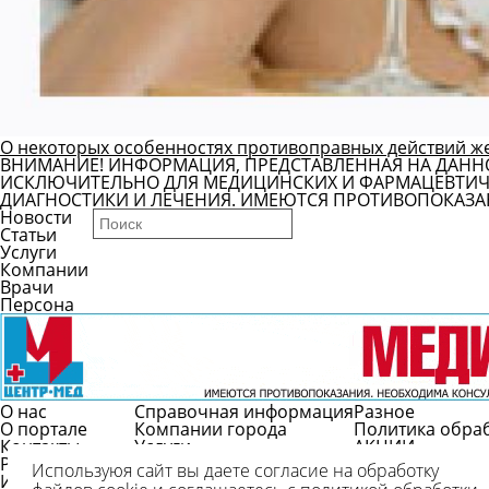
О некоторых особенностях противоправных действий ж
ВНИМАНИЕ! ИНФОРМАЦИЯ, ПРЕДСТАВЛЕННАЯ НА ДАНН
ИСКЛЮЧИТЕЛЬНО ДЛЯ МЕДИЦИНСКИХ И ФАРМАЦЕВТИЧЕ
ДИАГНОСТИКИ И ЛЕЧЕНИЯ. ИМЕЮТСЯ ПРОТИВОПОКАЗА
Новости
Статьи
Услуги
Компании
Врачи
Персона
О нас
Справочная информация
Разное
О портале
Компании города
Политика обра
Контакты
Услуги
АКЦИИ
Реклама
Врачи
Используюя сайт вы даете согласие на обработку
Использование
Справочник болезней