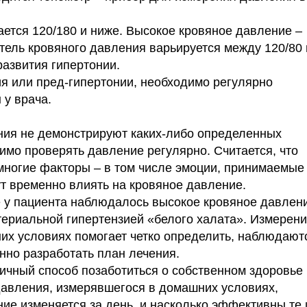
ется 120/180 и ниже. Высокое кровяное давление –
тель кровяного давления варьируется между 120/80 
 развития гипертонии.
я или пред-гипертонии, необходимо регулярно
 у врача.
ния не демонстрируют каких-либо определенных
имо проверять давление регулярно. Считается, что
 многие факторы – в том числе эмоции, принимаемые
ут временно влиять на кровяное давление.
е у пациента наблюдалось высокое кровяное давлен
териальной гипертензией «белого халата». Измерен
их условиях помогает четко определить, наблюдают
енно разработать план лечения.
ичный способ позаботиться о собственном здоровье 
давления, измерявшегося в домашних условиях,
ние изменяется за день, и насколько эффективны те