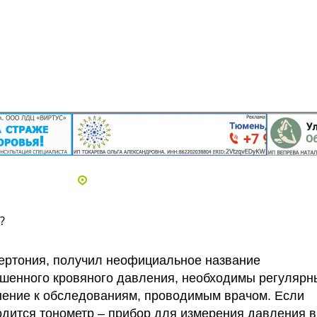
Адреса и телефоны клиник
?
ертония, получил неофициальное название
шенного кровяного давления, необходимы регулярн
нение к обследованиям, проводимым врачом. Если
дится тонометр – прибор для измерения давления в