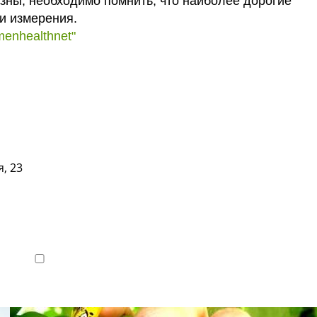
зны, необходимо помнить, что наиболее дорогие
и измерения.
enhealthnet"
телефоны клиник
, 23
Показать телефон