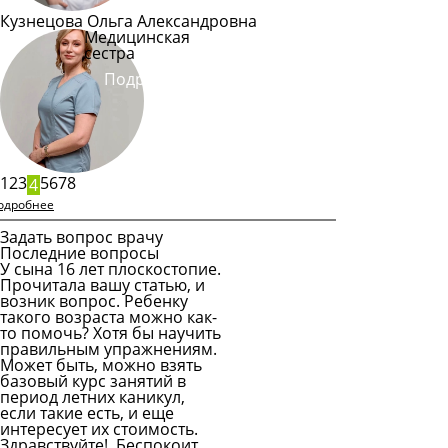
Кузнецова Ольга Александровна
Медицинская
сестра
Подробнее
1
2
3
5
6
7
8
4
одробнее
Задать вопрос врачу
Последние вопросы
У сына 16 лет плоскостопие.
Прочитала вашу статью, и
возник вопрос. Ребенку
такого возраста можно как-
то помочь? Хотя бы научить
правильным упражнениям.
Может быть, можно взять
базовый курс занятий в
период летних каникул,
если такие есть, и еще
интересует их стоимость.
Здравствуйте! Беспокоит