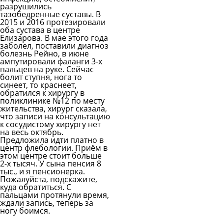
разрушились
тазобедренные суставы. В
2015 и 2016 протезировали
оба сустава в центре
Елизарова. В мае этого года
заболел, поставили диагноз
болезнь Рейно, в июне
ампутировали фаланги 3-х
пальцев на руке. Сейчас
болит ступня, нога то
синеет, то краснеет,
обратился к хирургу в
поликлинике №12 по месту
жительства, хирург сказала,
что записи на консультацию
к сосудистому хирургу нет
на весь октябрь.
Предложила идти платно в
центр флебологии. Приём в
этом центре стоит больше
2-х тысяч. У сына пенсия 8
тыс., и я пенсионерка.
Пожалуйста, подскажите,
куда обратиться. С
пальцами протянули время,
ждали запись, теперь за
ногу боимся.