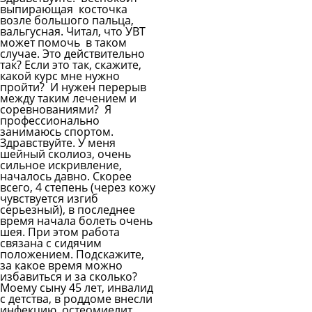
выпирающая косточка
возле большого пальца,
вальгусная. Читал, что УВТ
может помочь в таком
случае. Это действительно
так? Если это так, скажите,
какой курс мне нужно
пройти? И нужен перерыв
между таким лечением и
соревнованиями? Я
профессионально
занимаюсь спортом.
Здравствуйте. У меня
шейный сколиоз, очень
сильное искривление,
началось давно. Скорее
всего, 4 степень (через кожу
чувствуется изгиб
серьезный), в последнее
время начала болеть очень
шея. При этом работа
связана с сидячим
положением. Подскажите,
за какое время можно
избавиться и за сколько?
Моему сыну 45 лет, инвалид
с детства, в роддоме внесли
инфекцию, остеомиелит,