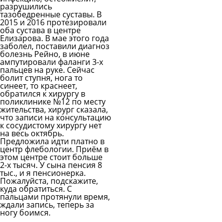
разрушились
тазобедренные суставы. В
2015 и 2016 протезировали
оба сустава в центре
Елизарова. В мае этого года
заболел, поставили диагноз
болезнь Рейно, в июне
ампутировали фаланги 3-х
пальцев на руке. Сейчас
болит ступня, нога то
синеет, то краснеет,
обратился к хирургу в
поликлинике №12 по месту
жительства, хирург сказала,
что записи на консультацию
к сосудистому хирургу нет
на весь октябрь.
Предложила идти платно в
центр флебологии. Приём в
этом центре стоит больше
2-х тысяч. У сына пенсия 8
тыс., и я пенсионерка.
Пожалуйста, подскажите,
куда обратиться. С
пальцами протянули время,
ждали запись, теперь за
ногу боимся.