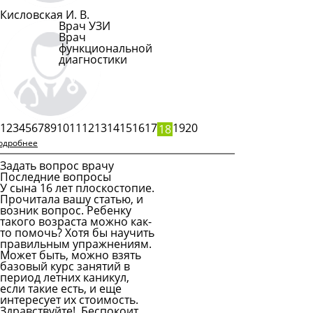
Кисловская И. В.
Врач УЗИ
Врач
функциональной
диагностики
Подробнее
1
2
3
4
5
6
7
8
9
10
11
12
13
14
15
16
17
19
20
18
одробнее
Задать вопрос врачу
Последние вопросы
У сына 16 лет плоскостопие.
Прочитала вашу статью, и
возник вопрос. Ребенку
такого возраста можно как-
то помочь? Хотя бы научить
правильным упражнениям.
Может быть, можно взять
базовый курс занятий в
период летних каникул,
если такие есть, и еще
интересует их стоимость.
Здравствуйте! Беспокоит