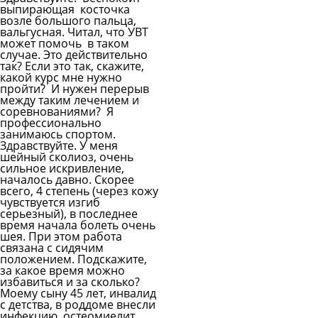
выпирающая косточка
возле большого пальца,
вальгусная. Читал, что УВТ
может помочь в таком
случае. Это действительно
так? Если это так, скажите,
какой курс мне нужно
пройти? И нужен перерыв
между таким лечением и
соревнованиями? Я
профессионально
занимаюсь спортом.
Здравствуйте. У меня
шейный сколиоз, очень
сильное искривление,
началось давно. Скорее
всего, 4 степень (через кожу
чувствуется изгиб
серьезный), в последнее
время начала болеть очень
шея. При этом работа
связана с сидячим
положением. Подскажите,
за какое время можно
избавиться и за сколько?
Моему сыну 45 лет, инвалид
с детства, в роддоме внесли
инфекцию, остеомиелит,