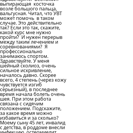
выпирающая косточка
возле большого пальца,
вальгусная. Читал, что УВТ
может помочь в таком
случае. Это действительно
так? Если это так, скажите,
какой курс мне нужно
пройти? И нужен перерыв
между таким лечением и
соревнованиями? Я
профессионально
занимаюсь спортом.
Здравствуйте. У меня
шейный сколиоз, очень
сильное искривление,
началось давно. Скорее
всего, 4 степень (через кожу
чувствуется изгиб
серьезный), в последнее
время начала болеть очень
шея. При этом работа
связана с сидячим
положением. Подскажите,
за какое время можно
избавиться и за сколько?
Моему сыну 45 лет, инвалид
с детства, в роддоме внесли
инфекцию, остеомиелит,