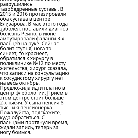
разрушились
тазобедренные суставы. В
2015 и 2016 протезировали
оба сустава в центре
Елизарова. В мае этого года
заболел, поставили диагноз
болезнь Рейно, в июне
ампутировали фаланги 3-х
пальцев на руке. Сейчас
болит ступня, нога то
синеет, то краснеет,
обратился к хирургу в
поликлинике №12 по месту
жительства, хирург сказала,
что записи на консультацию
к сосудистому хирургу нет
на весь октябрь.
Предложила идти платно в
центр флебологии. Приём в
этом центре стоит больше
2-х тысяч. У сына пенсия 8
тыс., и я пенсионерка.
Пожалуйста, подскажите,
куда обратиться. С
пальцами протянули время,
ждали запись, теперь за
ногу боимся.