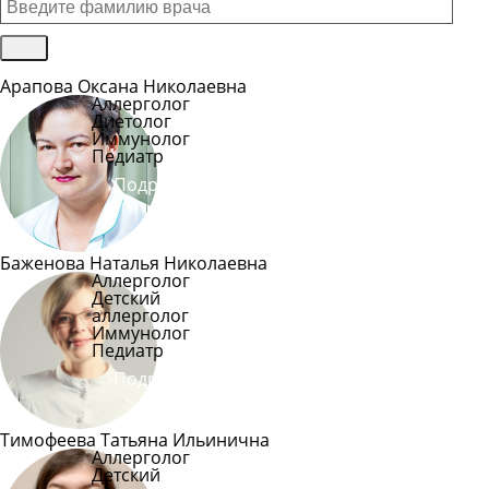
Арапова Оксана Николаевна
Аллерголог
Диетолог
Иммунолог
Педиатр
Подробнее
Баженова Наталья Николаевна
Аллерголог
Детский
аллерголог
Иммунолог
Педиатр
Подробнее
Тимофеева Татьяна Ильинична
Аллерголог
Детский