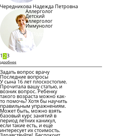
Чередникова Надежда Петровна
Аллерголог
Детский
аллерголог
Иммунолог
Подробнее
1
3
2
одробнее
Задать вопрос врачу
Последние вопросы
У сына 16 лет плоскостопие.
Прочитала вашу статью, и
возник вопрос. Ребенку
такого возраста можно как-
то помочь? Хотя бы научить
правильным упражнениям.
Может быть, можно взять
базовый курс занятий в
период летних каникул,
если такие есть, и еще
интересует их стоимость.
Здравствуйте! Беспокоит