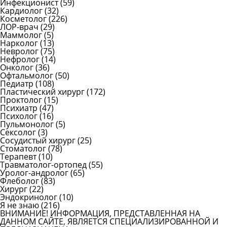
Инфекционист
(59)
Кардиолог
(32)
Косметолог
(226)
ЛОР-врач
(29)
Маммолог
(5)
Нарколог
(13)
Невролог
(75)
Нефролог
(14)
Онколог
(36)
Офтальмолог
(50)
Педиатр
(108)
Пластический хирург
(172)
Проктолог
(15)
Психиатр
(47)
Психолог
(16)
Пульмонолог
(5)
Сексолог
(3)
Сосудистый хирург
(25)
Стоматолог
(78)
Терапевт
(10)
Травматолог-ортопед
(55)
Уролог-андролог
(65)
Флеболог
(83)
Хирург
(22)
Эндокринолог
(10)
Я не знаю
(216)
ВНИМАНИЕ! ИНФОРМАЦИЯ, ПРЕДСТАВЛЕННАЯ НА
ДАННОМ САЙТЕ, ЯВЛЯЕТСЯ СПЕЦИАЛИЗИРОВАННОЙ И