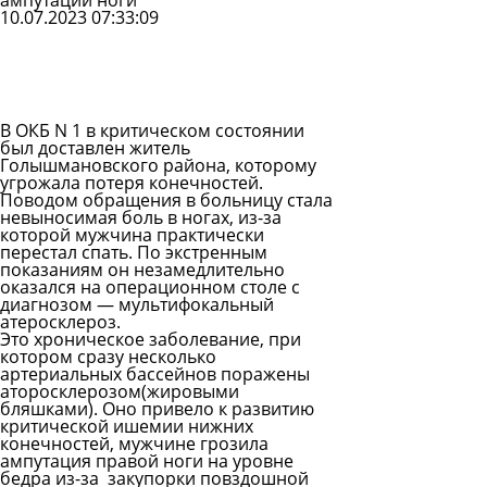
ампутации ноги
10.07.2023 07:33:09
Задать
вопрос
Читать
ответы
В ОКБ N 1 в критическом состоянии
был доставлен житель
Голышмановского района, которому
угрожала потеря конечностей.
Поводом обращения в больницу стала
невыносимая боль в ногах, из-за
которой мужчина практически
перестал спать. По экстренным
показаниям он незамедлительно
оказался на операционном столе с
диагнозом — мультифокальный
атеросклероз.
Это хроническое заболевание, при
котором сразу несколько
артериальных бассейнов поражены
аторосклерозом(жировыми
бляшками). Оно привело к развитию
критической ишемии нижних
конечностей, мужчине грозила
ампутация правой ноги на уровне
бедра из-за закупорки повздошной