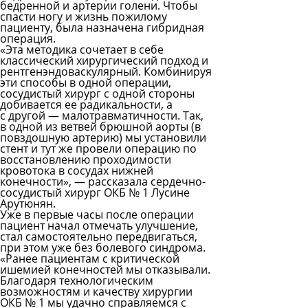
бедренной и артерии голени. Чтобы
спасти ногу и жизнь пожилому
пациенту, была назначена гибридная
операция.
«Эта методика сочетает в себе
классический хирургический подход и
рентгенэндоваскулярный. Комбинируя
эти способы в одной операции,
сосудистый хирург с одной стороны
добивается ее радикальности, а
с другой — малотравматичности. Так,
в одной из ветвей брюшной аорты (в
повздошную артерию) мы установили
стент и тут же провели операцию по
восстановлению проходимости
кровотока в сосудах нижней
конечности», — рассказала сердечно-
сосудистый хирург ОКБ № 1 Лусине
Арутюнян.
Уже в первые часы после операции
пациент начал отмечать улучшение,
стал самостоятельно передвигаться,
при этом уже без болевого синдрома.
«Ранее пациентам с критической
ишемией конечностей мы отказывали.
Благодаря технологическим
возможностям и качеству хирургии
ОКБ № 1 мы удачно справляемся с