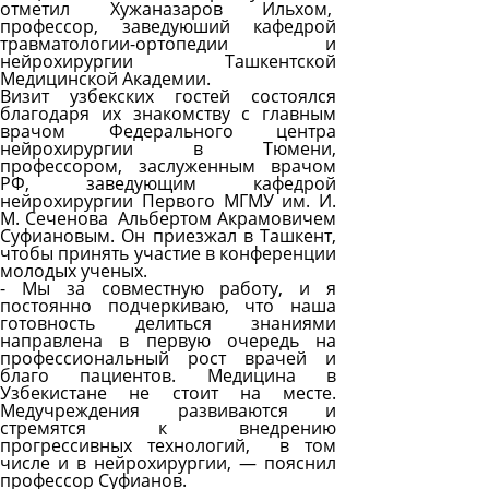
отметил Хужаназаров Ильхом,
профессор, заведуюший кафедрой
травматологии-ортопедии и
нейрохирургии Ташкентской
Медицинской Академии.
Визит узбекских гостей состоялся
благодаря их знакомству
с главным
врачом Федерального центра
нейрохирургии в Тюмени,
профессором, заслуженным врачом
РФ, заведующим кафедрой
нейрохирургии Первого МГМУ им. И.
М. Сеченова
Альбертом Акрамовичем
Суфиановым
. Он приезжал в Ташкент,
чтобы принять участие в конференции
молодых ученых.
- Мы за совместную работу, и я
постоянно подчеркиваю, что наша
готовность делиться знаниями
направлена в первую очередь на
профессиональный рост врачей и
благо пациентов. Медицина в
Узбекистане не стоит на месте.
Медучреждения развиваются и
стремятся к внедрению
прогрессивных технологий, в том
числе и в нейрохирургии, —
пояснил
профессор Суфианов.