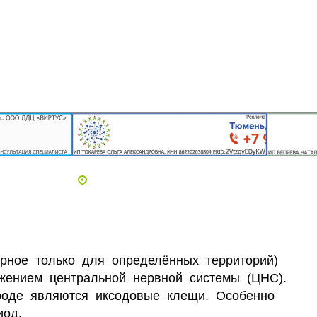
Адреса и телефоны клиник
ерное только для определённых территорий)
ажением центральной нервной системы (ЦНС).
роде являются иксодовые клещи. Особенно
иод.