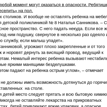
любой момент могут оказаться в опасности. Ребятиш
селить» на пол.
х столиков. И вообще не оставлять ребенка на мебе
я детской поликлиникой № 8 Наталья Санникова. – С
сное пространство. С него падать некуда. Если все 
под ним подушку, свернутое в несколько раз одеяло 
ую службу, если малыш упадет».
анниковой, угрожают плохо закрепленные и от того
и норовят дернуть за висящий провод, ведущий к
метам. Немалый интерес ребенка вызывают нестабил
нные яркими манящими безделушками.
этом падают на ребенка острым углом», – отмечает
 не должны иметь возможность дотянуться до горячи
оставленных на столе.
я детей место следует прятать и всю бытовую химию
Никогда не оставляйте лекарства на прикроватных
стах. Детей привлекают яркие упаковки, а опасное