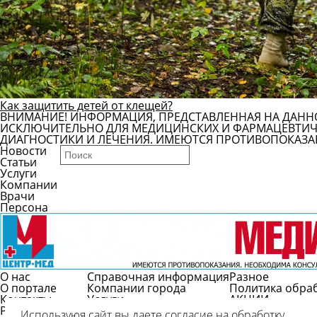
Как защитить детей от клещей?
ВНИМАНИЕ! ИНФОРМАЦИЯ, ПРЕДСТАВЛЕННАЯ НА ДАНН
ИСКЛЮЧИТЕЛЬНО ДЛЯ МЕДИЦИНСКИХ И ФАРМАЦЕВТИЧЕ
ДИАГНОСТИКИ И ЛЕЧЕНИЯ. ИМЕЮТСЯ ПРОТИВОПОКАЗА
Новости
Статьи
Услуги
Компании
Врачи
Персона
О нас
Справочная информация
Разное
О портале
Компании города
Политика обра
Контакты
Услуги
АКЦИИ
Реклама
Врачи
Используюя сайт вы даете согласие на обработку