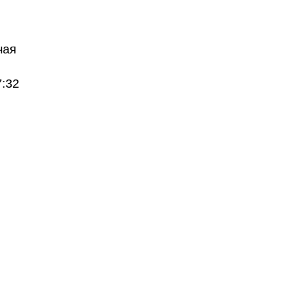
чая
7:32