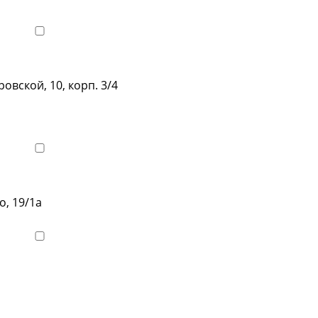
овской, 10, корп. 3/4
о, 19/1а
Показать телефон