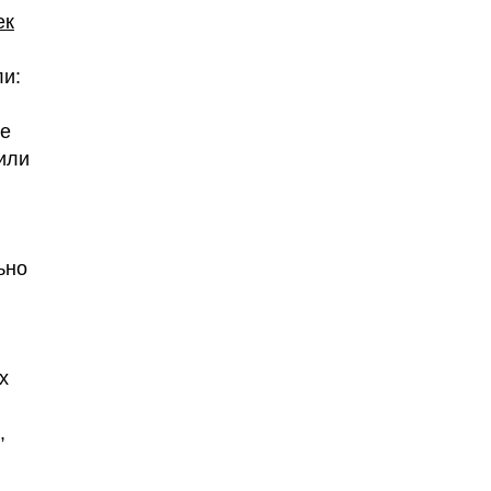
ек
ли:
же
или
ьно
х
,