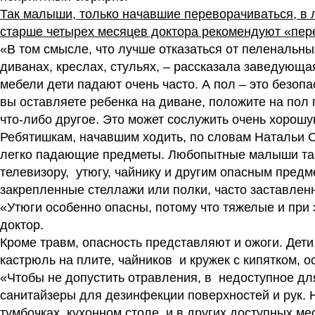
Так малыши, только начавшие переворачиваться, в 
старше четырех месяцев доктора рекомендуют «пере
«В том смысле, что лучше отказаться от пеленальны
диванах, креслах, стульях, – рассказала заведующа
мебели дети падают очень часто. А пол – это безопа
вы оставляете ребенка на диване, положите на пол 
что-либо другое. Это может сослужить очень хорош
Ребятишкам, начавшим ходить, по словам Натальи С
легко падающие предметы. Любопытные малыши так 
телевизору, утюгу, чайнику и другим опасным пред
закрепленные стеллажи или полки, часто заставле
«Утюги особенно опасны, потому что тяжелые и при 
доктор.
Кроме травм, опасность представляют и ожоги. Дети
кастрюль на плите, чайников и кружек с кипятком, 
«Чтобы не допустить отравления, в недоступное дл
санитайзеры для дезинфекции поверхностей и рук. 
тумбочках, кухонном столе и в других доступных ме