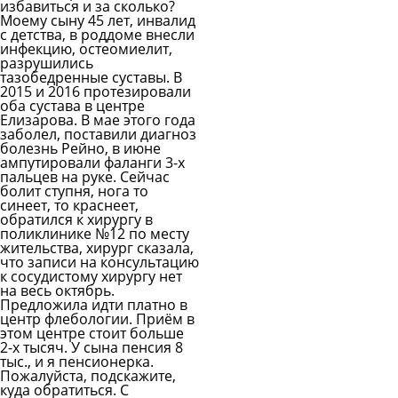
избавиться и за сколько?
Моему сыну 45 лет, инвалид
с детства, в роддоме внесли
инфекцию, остеомиелит,
разрушились
тазобедренные суставы. В
2015 и 2016 протезировали
оба сустава в центре
Елизарова. В мае этого года
заболел, поставили диагноз
болезнь Рейно, в июне
ампутировали фаланги 3-х
пальцев на руке. Сейчас
болит ступня, нога то
синеет, то краснеет,
обратился к хирургу в
поликлинике №12 по месту
жительства, хирург сказала,
что записи на консультацию
к сосудистому хирургу нет
на весь октябрь.
Предложила идти платно в
центр флебологии. Приём в
этом центре стоит больше
2-х тысяч. У сына пенсия 8
тыс., и я пенсионерка.
Пожалуйста, подскажите,
куда обратиться. С