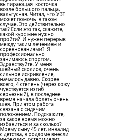
выпирающая косточка
возле большого пальца,
вальгусная. Читал, что УВТ
может помочь в таком
случае. Это действительно
так? Если это так, скажите,
какой курс мне нужно
пройти? И нужен перерыв
между таким лечением и
соревнованиями? Я
профессионально
занимаюсь спортом.
Здравствуйте. У меня
шейный сколиоз, очень
сильное искривление,
началось давно. Скорее
всего, 4 степень (через кожу
чувствуется изгиб
серьезный), в последнее
время начала болеть очень
шея. При этом работа
связана с сидячим
положением. Подскажите,
за какое время можно
избавиться и за сколько?
Моему сыну 45 лет, инвалид
с детства, в роддоме внесли
инфекцию, остеомиелит,