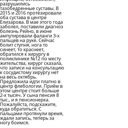
разрушились
тазобедренные суставы. В
2015 и 2016 протезировали
оба сустава в центре
Елизарова. В мае этого года
заболел, поставили диагноз
болезнь Рейно, в июне
ампутировали фаланги 3-х
пальцев на руке. Сейчас
болит ступня, нога то
синеет, то краснеет,
обратился к хирургу в
поликлинике №12 по месту
жительства, хирург сказала,
что записи на консультацию
к сосудистому хирургу нет
на весь октябрь.
Предложила идти платно в
центр флебологии. Приём в
этом центре стоит больше
2-х тысяч. У сына пенсия 8
тыс., и я пенсионерка.
Пожалуйста, подскажите,
куда обратиться. С
пальцами протянули время,
ждали запись, теперь за
ногу боимся.