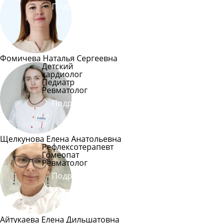
Подробнее
Фомичева Наталья Сергеевна
Детский
кардиолог
Педиатр
Ревматолог
Подробнее
Щелкунова Елена Анатольевна
Рефлексотерапевт
Гомеопат
Ревматолог
Подробнее
Айтукаева Елена Дильшатовна