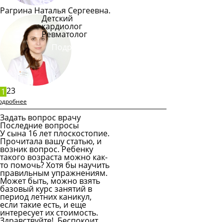
Рагрина Наталья Сергеевна.
Детский
кардиолог
Ревматолог
Подробнее
2
3
1
одробнее
Задать вопрос врачу
Последние вопросы
У сына 16 лет плоскостопие.
Прочитала вашу статью, и
возник вопрос. Ребенку
такого возраста можно как-
то помочь? Хотя бы научить
правильным упражнениям.
Может быть, можно взять
базовый курс занятий в
период летних каникул,
если такие есть, и еще
интересует их стоимость.
Здравствуйте! Беспокоит