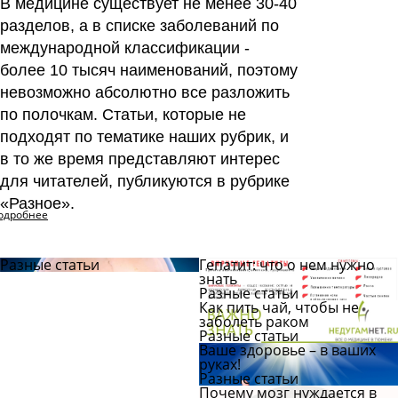
В медицине существует не менее 30-40
разделов, а в списке заболеваний по
Читать
ответы
международной классификации -
более 10 тысяч наименований,
поэтому
невозможно абсолютно все разложить
по полочкам. Статьи, которые не
подходят по тематике наших рубрик, и
в то же время представляют интерес
для читателей, публикуются в рубрике
«Разное».
одробнее
Разные статьи
Гепатит: что о нем нужно
знать
Разные статьи
Как пить чай, чтобы не
заболеть раком
Разные статьи
Ваше здоровье – в ваших
руках!
Разные статьи
Почему мозг нуждается в