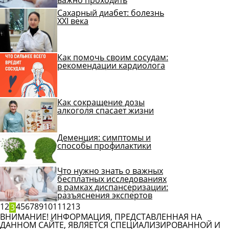
Сахарный диабет: болезнь
XXI века
Как помочь своим сосудам:
рекомендации кардиолога
Как сокращение дозы
алкоголя спасает жизни
Деменция: симптомы и
способы профилактики
Что нужно знать о важных
бесплатных исследованиях
в рамках диспансеризации:
разъяснения экспертов
1
2
4
5
6
7
8
9
10
11
12
13
3
ВНИМАНИЕ! ИНФОРМАЦИЯ, ПРЕДСТАВЛЕННАЯ НА
ДАННОМ САЙТЕ, ЯВЛЯЕТСЯ СПЕЦИАЛИЗИРОВАННОЙ И