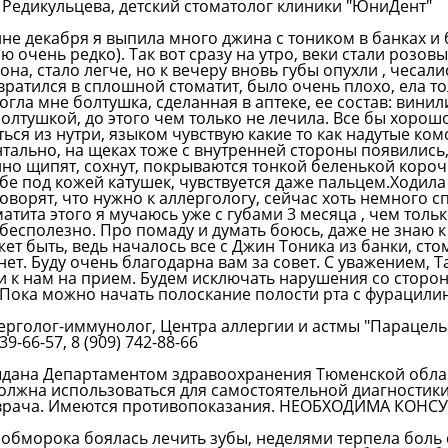
Редикульцева, детский стоматолог клиники "ЮниДент"
ине декабря я выпила много джина с тоником в банках и
ю очень редко). Так вот сразу на утро, веки стали розовы
на, стало легче, но к вечеру вновь губы опухли , чесалис
ратился в сплошной стоматит, было очень плохо, ела то
гла мне болтушка, сделанная в аптеке, ее состав: винил
болтушкой, до этого чем только не лечила. Все бы хорошо
ться из нутри, языком чувствую какие то как надутые ком
тально, на щеках тоже с внутренней стороны появились,
о щипят, сохнут, покрываются тонкой беленькой короч
губе под кожей катушек, чувствуется даже пальцем.Ходила
говорят, что нужно к аллергологу, сейчас хоть немного 
ита этого я мучаюсь уже с губами 3 месяца , чем тольк
бесполезно. Про помаду и думать боюсь, даже не знаю к
жет быть, ведь началось все с Джин Тоника из банки, ст
нет. Буду очень благодарна вам за совет. С уважением, Т
и к нам на прием. Будем исключать нарушения со сторо
 Пока можно начать полоскание полости рта с фурацили
ерголог-иммунолог, Центра аллергии и астмы "Парацель
9-66-57, 8 (909) 742-88-66
выдана Департаментом здравоохранения Тюменской обла
лжна использоваться для самостоятельной диагностики
и врача. Имеются противопоказания. НЕОБХОДИМА КОН
до обморока боялась лечить зубы, неделями терпела боль