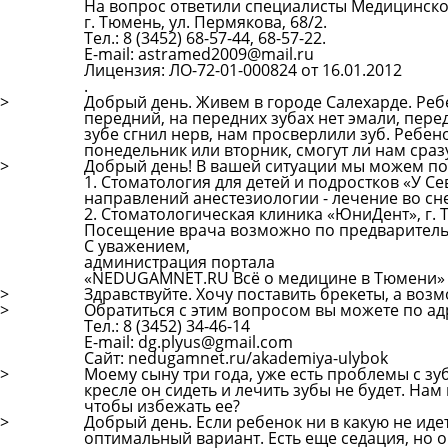
На вопрос ответили специалисты Медицинског
г. Тюмень, ул. Пермякова, 68/2.
Тел.: 8 (3452) 68-57-44, 68-57-22.
E-mail: astramed2009@mail.ru
Лицензия: ЛО-72-01-000824 от 16.01.2012
.
>
Добрый день. Живем в городе Салехарде. Ребен
передний, на передних зубах нет эмали, пер
зубе сгнил нерв, нам просверлили зуб. Ребен
понедельник или вторник, смогут ли нам сразу
>
Добрый день! В вашей ситуации мы можем по
1. Стоматология для детей и подростков «У Севы
направлений анестезиологии - лечение во сне
2. Стоматологическая клиника «ЮниДент», г. Тюме
Посещение врача возможно по предварительн
С уважением,
администрация портала
«NEDUGAMNET.RU Всё о медицине в Тюмени»
>
Здравствуйте. Хочу поставить брекеты, а возм
>
Обратиться с этим вопросом вы можете по адре
Тел.: 8 (3452) 34-46-14
Е-mail: dg.plyus@gmail.com
Сайт: nedugamnet.ru/akademiya-ulybok
>
Моему сыну три года, уже есть проблемы с зуб
кресле он сидеть и лечить зубы не будет. Нам
чтобы избежать ее?
>
Добрый день. Если ребенок ни в какую не идет
оптимальный вариант. Есть еще седация, но 