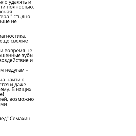
ыло удалять и
сти полностью,
лючая
ера " стыдно
льше не
иагностика.
 еще свежие
ли вовремя не
зрушенные зубы
воздействие и
м недугам –
ча найти к
ется и даже
 ему. В нащих
е!
стей, возможно
ыми
мед" Семахин