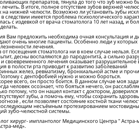
боливающих препаратов, тянула до того что зуб можно б
 лечить. В итоге, полное отсутствие зубов верхней челю
ех на нижней челюсти. Возможно ли установить зубы иск
 в следствии имеется проблема психологического характ
ась с издевкой от врача стоматолога 10 лет назад, и бо
 делать.
ния Вам предложить необходима очная консультация и д
адают очень многие пациенты. Особенно люди у которых
олезненности лечения.
 от посещения стоматолога ни в коем случае нельзя. Ес
льпит, десны воспаляются до пародонтита, а сильно ра
го и своевременного лечения оказывает разрушительное 
ция в полости рта приводит к развитию заболеваний
ринных желез, ревматизму, бронхиальной астме и прочи
Поэтому с дентофобией нужно и можно бороться.
корее всего, он просто боится. В данном случае моя зада
гда человек осознает, что бояться нечего, он расслабля
ько потому, что он нашел контакт с доктором, доверился
отсутствуют зубы, а помочь ему, чтобы сохранить здоровь
огнозе , если позволяет состояние костной ткани челю
с последующим несъёмным протезированием мостовидн
ций зубо-челюстной системы.
олог хирург- имплантолог Медицинского Центра " Астра-
стра-мед».