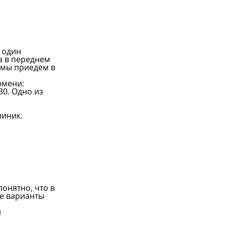
и один
а в переднем
и мы приедем в
юмени:
-30. Одно из
линик.
понятно, что в
ие варианты
й