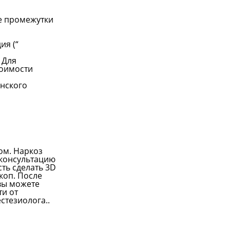
ие промежутки
ия (“
 Для
тоимости
инского
ом. Наркоз
 консультацию
сть сделать 3D
коп. После
вы можете
ти от
стезиолога..