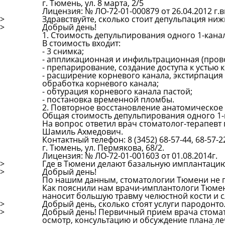
г. Тюмень, ул. 8 марта, 2/5
Лицензия: № ЛО-72-01-000879 от 26.04.2012 
>
Здравствуйте, сколько стоит депульпация ни
>
Добрый день!
1. Стоимость депульпирования одного 1-кана
В стоимость входит:
- 3 снимка;
- аппликационная и инфильтрационная (прово
- препарирование, создание доступа к устью 
- расширение корневого канала, экстирпация
обработка корневого канала;
- обтурация корневого канала пастой;
- постановка временной пломбы.
2. Повторное восстановление анатомическое 
Общая стоимость депульпирования одного 1-к
На вопрос ответил врач стоматолог-терапевт
Шамиль Ахмедович.
Контактный телефон: 8 (3452) 68-57-44, 68-57-2
г. Тюмень, ул. Пермякова, 68/2.
Лицензия: № ЛО-72-01-001603 от 01.08.2014г.
>
Где в Тюмени делают базальную имплантаци
>
Добрый день!
По нашим данным, стоматологии Тюмени не 
Как пояснили нам врачи-имплантологи Тюмени
наносит большую травму челюстной кости и 
>
Добрый день, сколько стоят услуги пародонто
>
Добрый день! Первичный прием врача стомато
осмотр, консультацию и обсуждение плана ле