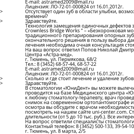
E-mail: astramed2009@mail.ru
Лицензия: ЛО-72-01-000824 от 16.01.2012г.
>
Отсутствует один зуб в области улыбки, воз
времени?
>
Здравствуйте.
Технология замещения одиночных дефектов з
Crownless Bridge Works ” – «Безкоронковая м
традиционного препарирования опорных зубо
окончательного решения в пользу выбора да
лечения необходима очная консультация сто
На ваш вопрос ответил Попов Николай Дмитри
Центра «Астра-мед».
г. Тюмень, ул. Пермякова, 68/2
Тел.: 8 (3452) 68-57-44, 68-57-22
E-mail: astramed2009@mail.ru
Лицензия: ЛО-72-01-000824 от 16.01.2012г.
>
Сколько и где стоит лечение и удаление зуб
>
Здравствуйте.
В стоматологии «ЮниДент» вы можете вылечи
проводится на базе Медицинского центра «Ю
к любому стоматологу-терапевту, врач провед
снимок на современном ортопантомографе и 
осмотра вы обсудите с врачом необходимость
посмотреть на нашем сайте uni-center.com. С
длительности (от 5 до 10 тыс. руб.). Все инт
На вопрос ответили специалисты стоматологи
Контактный телефон: 8 (3452) 500-133, 39-54-10
г. Тюмень, ул. 8 марта, 2/5