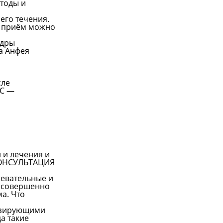
тоды и
его течения.
а приём можно
едры
а Анфея
сле
МС —
 и лечения и
КОНСУЛЬТАЦИЯ
жевательные и
ла совершенно
а. Что
тизирующими
а такие