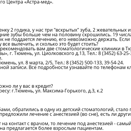
о Центра «Астра-мед».
ку 2 годика, у нас три "вскрытых" зуба, 2 жевательных 
едние зубы больше чем на половину скрошились. 19 числ
ок не поддается лечению, его невозможно держать. Есл
 все вылечить, и сколько это будет стоить?
рекомендовать вам две стоматологические клиники в Т
», г. Тюмень, ул. Циолковского д.13, Тел.: 8 (3452) 63-25
.
нь, ул. 8 марта, 2/5, Тел.: 8 (3452) 500-133, 39-54-24.
ой записи. Все подробности узнавайте по телефонам к
ожно ли у вас в кредит?
су: г.Тюмень, ул. Максима-Горького, д.3, к.2
ами, обратились в одну из детский стоматологий, стало 
 предложили лечение с анестезией (во сне), есть ли друг
 на контакт с врачом, то лечение под анестезией - самы
она предлагается более взрослым пациентам.