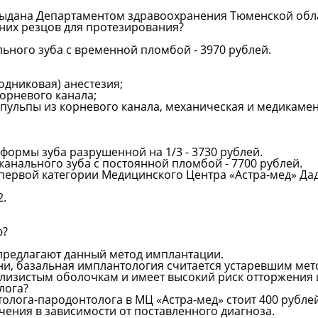
г.выдана Департаментом здравоохранения Тюменской обл
жних резцов для протезирования?
льного зуба с временной пломбой - 3970 рублей.
дниковая) анестезия;
корневого канала;
 пульпы из корневого канала, механическая и медикаме
формы зуба разрушенной на 1/3 - 3730 рублей.
анального зуба с постоянной пломбой - 7700 рублей.
 первой категории Медицинского Центра «Астра-мед» Д
2.
ю?
предлагают данный метод имплантации.
, базальная имплантология считается устаревшим мето
слизистым оболочкам и имеет высокий риск отторжения 
лога?
лога-пародонтолога в МЦ «Астра-мед» стоит 400 рубле
чения в зависимости от поставленного диагноза.