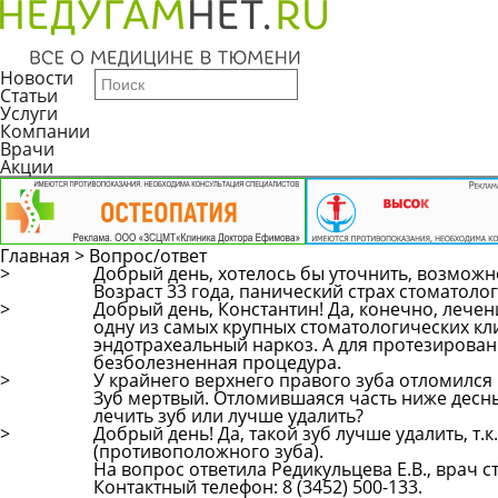
Новости
Статьи
Услуги
Компании
Врачи
Акции
Главная
>
Вопрос/ответ
>
Добрый день, хотелось бы уточнить, возможн
Возраст 33 года, панический страх стоматолог
>
Добрый день, Константин! Да, конечно, лече
одну из самых крупных стоматологических кл
эндотрахеальный наркоз. А для протезировани
безболезненная процедура.
>
У крайнего верхнего правого зуба отломился
Зуб мертвый. Отломившаяся часть ниже десны
лечить зуб или лучше удалить?
>
Добрый день! Да, такой зуб лучше удалить, т.
(противоположного зуба).
На вопрос ответила Редикульцева Е.В., врач 
Контактный телефон: 8 (3452) 500-133.