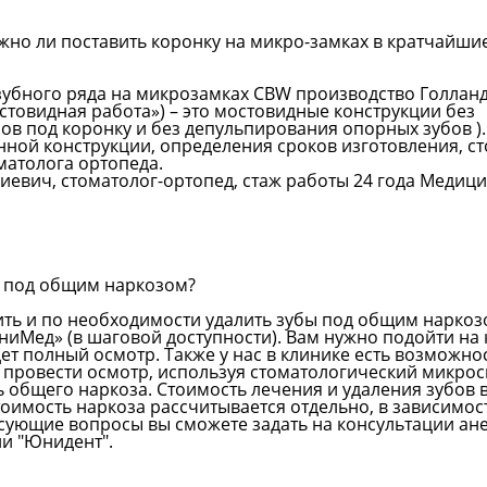
можно ли поставить коронку на микро-замках в кратчайш
убного ряда на микрозамках CBW производство Голланд
остовидная работа») – это мостовидные конструкции без
в под коронку и без депульпирования опорных зубов ).
нной конструкции, определения сроков изготовления, с
матолога ортопеда.
евич, стоматолог-ортопед, стаж работы 24 года Медиц
ов под общим наркозом?
ть и по необходимости удалить зубы под общим наркоз
ниМед» (в шаговой доступности). Вам нужно подойти на
ет полный осмотр. Также у нас в клинике есть возможно
провести осмотр, используя стоматологический микрос
 общего наркоза. Стоимость лечения и удаления зубов 
тоимость наркоза рассчитывается отдельно, в зависимос
ересующие вопросы вы сможете задать на консультации ане
и "Юнидент".