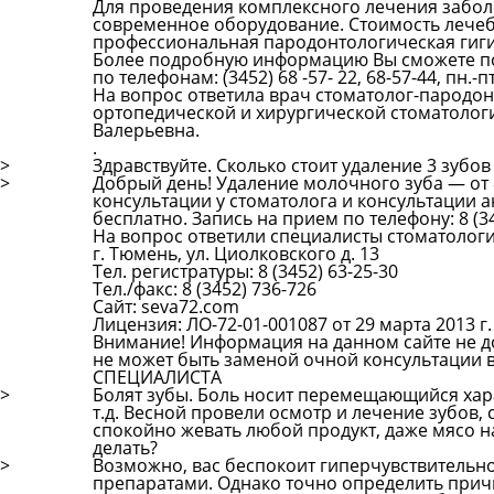
Для проведения комплексного лечения забол
современное оборудование. Стоимость лечебн
профессиональная пародонтологическая гигиен
Более подробную информацию Вы сможете пол
по телефонам: (3452) 68 -57- 22, 68-57-44, пн.-пт
На вопрос ответила врач стоматолог-пародон
ортопедической и хирургической стоматоло
Валерьевна.
.
>
Здравствуйте. Сколько стоит удаление 3 зубов
>
Добрый день! Удаление молочного зуба — от 
консультации у стоматолога и консультации 
бесплатно. Запись на прием по телефону: 8 (34
На вопрос ответили специалисты стоматологи
г. Тюмень, ул. Циолковского д. 13
Тел. регистратуры: 8 (3452) 63-25-30
Тел./факс: 8 (3452) 736-726
Сайт: seva72.com
Лицензия: ЛО-72-01-001087 от 29 марта 2013 г.
Внимание! Информация на данном сайте не д
не может быть заменой очной консультац
СПЕЦИАЛИСТА
>
Болят зубы. Боль носит перемещающийся хара
т.д. Весной провели осмотр и лечение зубов, 
спокойно жевать любой продукт, даже мясо на
делать?
>
Возможно, вас беспокоит гиперчувствительн
препаратами. Однако точно определить прич