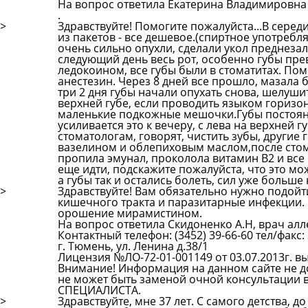
На вопрос ответила Екатерина Владимировна 
.
>
Здравствуйте! Помогите пожалуйста...В серед
из пакетов - все дешевое.(спиртное употребля
очень сильно опухли, сделали укол преднезало
следующий день весь рот, особенно губы прев
ледокоином, все губы были в стоматитах. Помо
анестезин. Через 8 дней все прошло, мазала 
три 2 дня губы начали опухать снова, шелуши
верхней губе, если проводить языком горизон
маленькие подкожные мешочки.Губы постоянн
усиливается это к вечеру, с лева на верхней 
стоматологам, говорят, чистить зубы, другие 
вазелином и облепиховым маслом,после стомат
пропила эмунал, проколола витамин В2 и все 
еще идти, подскажите пожалуйста, что это мо
а губы так и остались болеть, сил уже больше 
>
Здравствуйте! Вам обязательно нужно подойт
кишечного тракта и паразитарные инфекции.
орошение мирамистином.
На вопрос ответила Скидоненко А.Н, врач алл
Контактный телефон: (3452) 39-66-60 тел/факс: 3
г. Тюмень, ул. Ленина д.38/1
Лицензия №ЛО-72-01-001149 от 03.07.2013г. 
Внимание! Информация на данном сайте не до
не может быть заменой очной консультаци
СПЕЦИАЛИСТА.
>
Здравствуйте, мне 37 лет. С самого детства, 