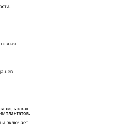
асти.
нтозная
адашев
дом, так как
имплантатов.
й и включает