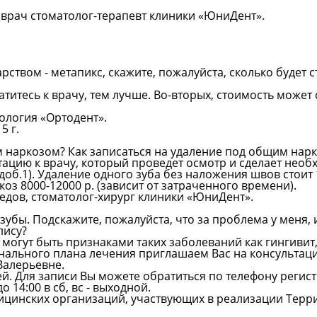
 врач стоматолог-терапевт клиники «ЮниДент».
арством - метапикс, скажите, пожалуйста, сколько будет 
титесь к врачу, тем лучше. Во-вторых, стоимость может 
ология «Ортодент».
5 г.
м наркозом? Как записаться на удаление под общим нар
тацию к врачу, который проведет осмотр и сделает нео
 (доб.1). Удаление одного зуба без наложения швов стоит 
коз 8000-12000 р. (зависит от затраченного времени).
едов, стоматолог-хирург клиники «ЮниДент».
зубы. Подскажите, пожалуйста, что за проблема у меня, 
лису?
могут быть признаками таких заболеваний как гингивит,
онального плана лечения приглашаем Вас на консультац
Валерьевне.
й. Для записи Вы можете обратиться по телефону регист
 до 14:00 в сб, вс - выходной.
дицинских организаций, участвующих в реализации Тер