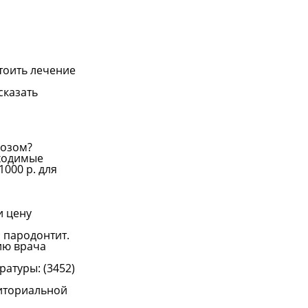
стоить лечение
сказать
козом?
бходимые
1000 р. для
и цену
 пародонтит.
ию врача
ратуры: (3452)
риториальной