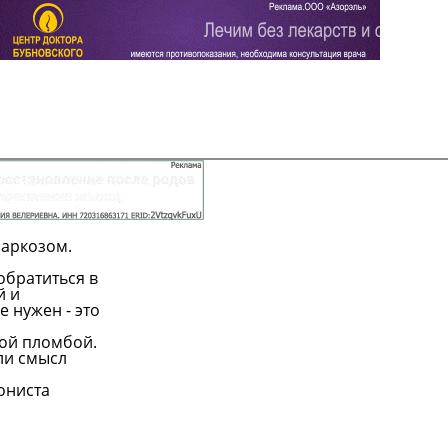
наркозом.
обратиться в
й и
 нужен - это
ной пломбой.
ли смысл
гониста