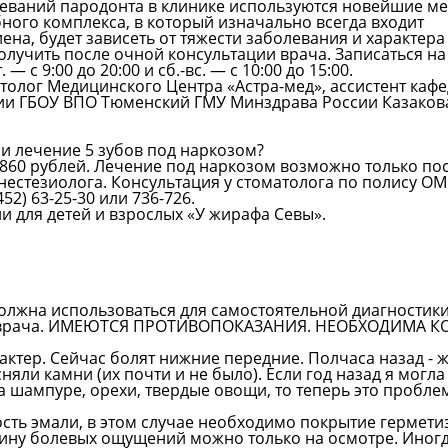
еваний пародонта в клинике используются новейшие ме
ого комплекса, в который изначально всегда входит
а, будет зависеть от тяжести заболевания и характера 
учить после очной консультации врача. Записаться н
. — с 9:00 до 20:00 и сб.-вс. — с 10:00 до 15:00.
толог Медицинского Центра «Астра-мед», ассистент каф
гии ГБОУ ВПО Тюменский ГМУ Минздрава России Казаков
 и лечение 5 зубов под наркозом?
860 рублей. Лечение под наркозом возможно только по
анестезиолога. Консультация у стоматолога по полису О
52) 63-25-30 или 736-726.
и для детей и взрослых «У жирафа Севы».
олжна использоваться для самостоятельной диагностики
ии врача. ИМЕЮТСЯ ПРОТИВОПОКАЗАНИЯ. НЕОБХОДИМА 
ктер. Сейчас болят нижние передние. Полчаса назад - 
сняли камни (их почти и не было). Если год назад я мог
 шампуре, орехи, твердые овощи, то теперь это проблем
ость эмали, в этом случае необходимо покрытие герме
ину болевых ощущений можно только на осмотре. Иногд