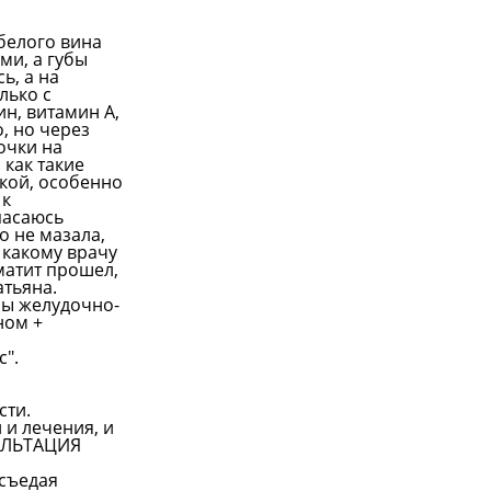
 белого вина
ми, а губы
ь, а на
лько с
ин, витамин А,
, но через
очки на
 как такие
кой, особенно
 к
спасаюсь
о не мазала,
 какому врачу
оматит прошел,
атьяна.
ны желудочно-
ном +
с".
сти.
 и лечения, и
СУЛЬТАЦИЯ
 съедая