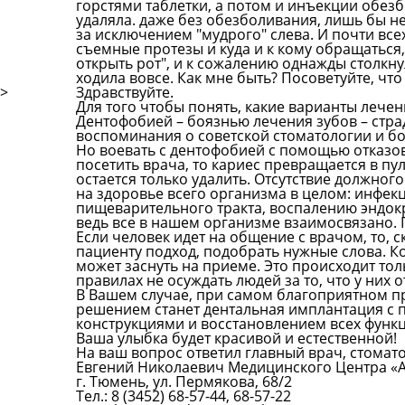
горстями таблетки, а потом и инъекции обез
удаляла. даже без обезболивания, лишь бы не
за исключением "мудрого" слева. И почти вс
съемные протезы и куда и к кому обращаться,
открыть рот", и к сожалению однажды столкнул
ходила вовсе. Как мне быть? Посоветуйте, что
>
Здравствуйте.
Для того чтобы понять, какие варианты лече
Дентофобией – боязнью лечения зубов – стр
воспоминания о советской стоматологии и б
Но воевать с дентофобией с помощью отказов
посетить врача, то кариес превращается в пу
остается только удалить. Отсутствие должно
на здоровье всего организма в целом: инфек
пищеварительного тракта, воспалению эндок
ведь все в нашем организме взаимосвязано. 
Если человек идет на общение с врачом, то, с
пациенту подход, подобрать нужные слова. Ко
может заснуть на приеме. Это происходит тол
правилах не осуждать людей за то, что у них 
В Вашем случае, при самом благоприятном пр
решением станет дентальная имплантация 
конструкциями и восстановлением всех функ
Ваша улыбка будет красивой и естественной!
На ваш вопрос ответил главный врач, стомат
Евгений Николаевич Медицинского Центра «А
г. Тюмень, ул. Пермякова, 68/2
Тел.: 8 (3452) 68-57-44, 68-57-22