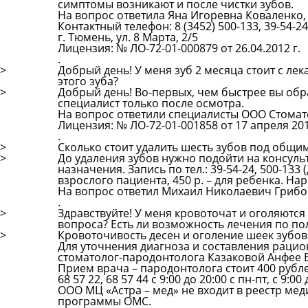
симптомы возникают и после чистки зубов.
На вопрос ответила Яна Игоревна Коваленко,
Контактный телефон: 8 (3452) 500-133, 39-54-24
г. Тюмень, ул. 8 Марта, 2/5
Лицензия: № ЛО-72-01-000879 от 26.04.2012 г.
.
>
Добрый день! У меня зуб 2 месяца стоит с лек
этого зуба?
>
Добрый день! Во-первых, чем быстрее вы обра
специалист только после осмотра.
На вопрос ответили специалисты ООО Стомат
Лицензия: № ЛО-72-01-001858 от 17 апреля 201
.
>
Сколько стоит удалить шесть зубов под общи
>
До удаления зубов нужно подойти на консуль
назначения. Запись по тел.: 39-54-24, 500-133
взрослого пациента, 450 р. – для ребенка. Нар
На вопрос ответил Михаил Николаевич Грибо
.
>
Здравствуйте! У меня кровоточат и оголяются 
вопроса? Есть ли возможность лечения по по
>
Кровоточивость десен и оголение шеек зубов 
Для уточнения диагноза и составления раци
стоматолог-пародонтолога Казаковой Анфее 
Прием врача – пародонтолога стоит 400 рубле
68 57 22, 68 57 44 с 9:00 до 20:00 с пн-пт, с 9:00
ООО МЦ «Астра – мед» не входит в реестр ме
программы ОМС.