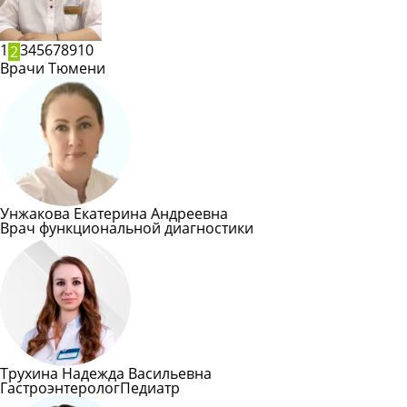
1
3
4
5
6
7
8
9
10
2
Врачи Тюмени
Унжакова Екатерина Андреевна
Врач функциональной диагностики
Трухина Надежда Васильевна
Гастроэнтеролог
Педиатр