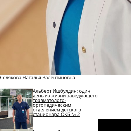
Селякова Наталья Валентиновна
Альберт Ишбулдин: один
Задать
день из жизни заведующего
вопрос
травматолого-
ортопедическим
Читать
отделением детского
ответы
стационара ОКБ № 2