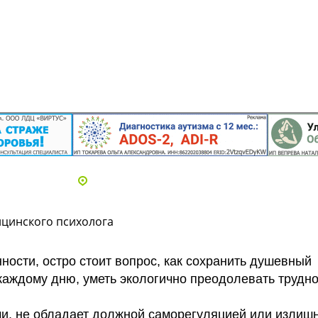
Адреса и телефоны клиник
ицинского психолога
ности, остро стоит вопрос, как сохранить душевный
 каждому дню, уметь экологично преодолевать трудн
ми, не обладает должной саморегуляцией или излиш