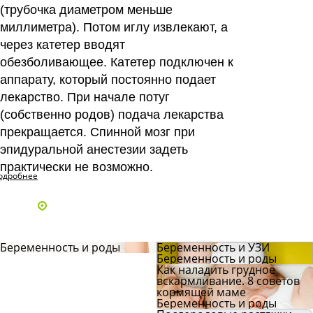
(трубочка диаметром меньше
миллиметра). Потом иглу извлекают, а
через катетер вводят
обезболивающее. Катетер подключен к
аппарату, который постоянно подает
лекарство. При начале потуг
(собственно родов) подача лекарства
прекращается. Спинной мозг при
эпидуральной анестезии задеть
практически не возможно.
одробнее
Адреса и телефоны клиник
Беременность и роды
Беременность и УЗИ
Беременность и роды
Как наладить грудное
вскармливание. 8 советов
кормящей маме
Беременность и роды