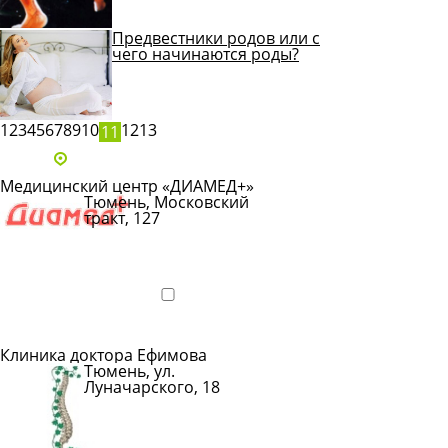
Предвестники родов или с
чего начинаются роды?
1
2
3
4
5
6
7
8
9
10
12
13
11
Адреса и телефоны клиник
Медицинский центр «ДИАМЕД+»
Тюмень, Московский
тракт, 127
Показать
телефон
Подробнее
Клиника доктора Ефимова
Тюмень, ул.
Луначарского, 18
Показать
телефон