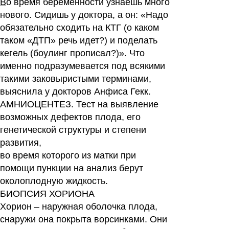
В
о время беременности узнаешь много
нового. Сидишь у доктора, а он: «Надо
Читать
ответы
обязательно сходить на КТГ (о каком
таком «ДТП» речь идет?) и поделать
кегель (боулинг прописал?)». Что
именно подразумевается под всякими
такими заковыристыми терминами,
выяснила у докторов Анфиса Гекк.
АМНИОЦЕНТЕЗ.
Тест на выявление
возможных дефектов плода, его
генетической структуры и степени
развития,
во время которого из матки при
помощи пункции на анализ берут
околоплодную жидкость.
БИОПСИЯ ХОРИОНА
Хорион – наружная оболочка плода,
снаружи она покрыта ворсинками. Они