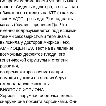
В
о время беременности узнаешь много
нового. Сидишь у доктора, а он: «Надо
Читать
ответы
обязательно сходить на КТГ (о каком
таком «ДТП» речь идет?) и поделать
кегель (боулинг прописал?)». Что
именно подразумевается под всякими
такими заковыристыми терминами,
выяснила у докторов Анфиса Гекк.
АМНИОЦЕНТЕЗ.
Тест на выявление
возможных дефектов плода, его
генетической структуры и степени
развития,
во время которого из матки при
помощи пункции на анализ берут
околоплодную жидкость.
БИОПСИЯ ХОРИОНА
Хорион – наружная оболочка плода,
снаружи она покрыта ворсинками. Они