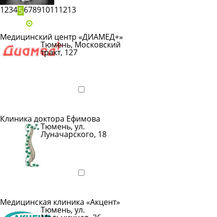
1
2
3
4
6
7
8
9
10
11
12
13
5
Адреса и телефоны клиник
Медицинский центр «ДИАМЕД+»
Тюмень, Московский
тракт, 127
Показать
телефон
Подробнее
Клиника доктора Ефимова
Тюмень, ул.
Луначарского, 18
Показать
телефон
Подробнее
Медицинская клиника «Акцент»
Тюмень, ул.