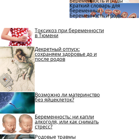
Беременность и роды
Краткий словарь для
беременных
Беременность и роды
Токсикоз при беременности
в Тюмени
Декретный отпуск:
сохраняем здоровье до и
после родов
Возможно ли материнство
без яйцеклеток?
Беременность: ни капли
алкоголя, или как снимать
стресс?
Родовые травмы