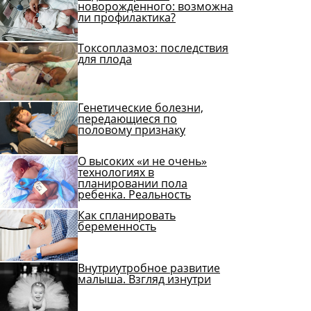
новорожденного: возможна
ли профилактика?
Токсоплазмоз: последствия
для плода
Генетические болезни,
передающиеся по
половому признаку
О высоких «и не очень»
технологиях в
планировании пола
ребенка. Реальность
Как спланировать
беременность
Внутриутробное развитие
малыша. Взгляд изнутри