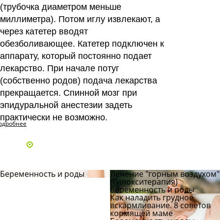
(трубочка диаметром меньше
миллиметра). Потом иглу извлекают, а
через катетер вводят
обезболивающее. Катетер подключен к
аппарату, который постоянно подает
лекарство. При начале потуг
(собственно родов) подача лекарства
прекращается. Спинной мозг при
эпидуральной анестезии задеть
практически не возможно.
одробнее
Адреса и телефоны клиник
Беременность и роды
Лечение "горным воздухом"
(Гипокситерапия)
Беременность и роды
Как наладить грудное
вскармливание. 8 советов
кормящей маме