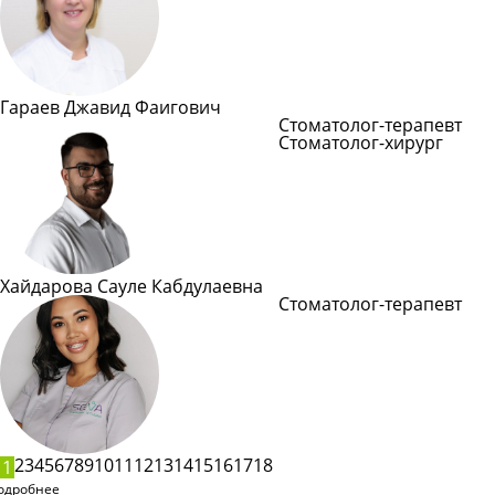
Гараев Джавид Фаигович
Стоматолог-терапевт
Стоматолог-хирург
Подробнее
Хайдарова Сауле Кабдулаевна
Стоматолог-терапевт
Подробнее
2
3
4
5
6
7
8
9
10
11
12
13
14
15
16
17
18
1
одробнее