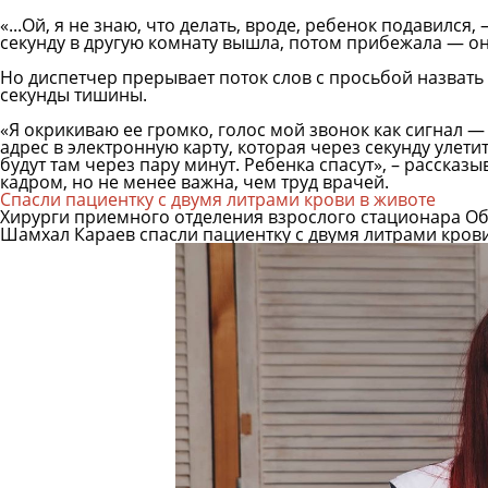
«...Ой, я не знаю, что делать, вроде, ребенок подавился
секунду в другую комнату вышла, потом прибежала — он
Но диспетчер прерывает поток слов с просьбой назвать 
секунды тишины.
«Я окрикиваю ее громко, голос мой звонок как сигнал —
адрес в электронную карту, которая через секунду улет
будут там через пару минут. Ребенка спасут», – рассказ
кадром, но не менее важна, чем труд врачей.
Спасли пациентку с двумя литрами крови в животе
Хирурги приемного отделения взрослого стационара О
Шамхал Караев спасли пациентку с двумя литрами крови