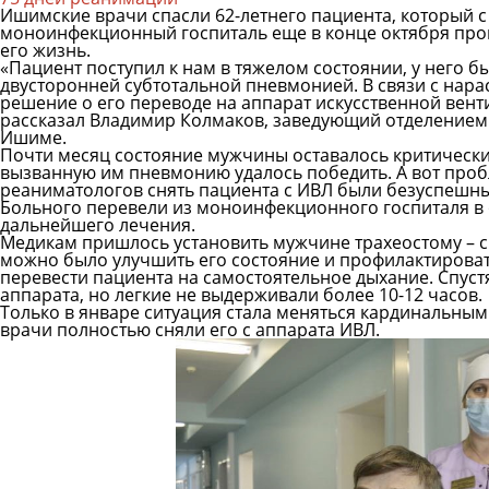
Ишимские врачи спасли 62-летнего пациента, который 
моноинфекционный госпиталь еще в конце октября прош
его жизнь.
«Пациент поступил к нам в тяжелом состоянии, у него 
двусторонней субтотальной пневмонией. В связи с нар
решение о его переводе на аппарат искусственной венти
рассказал Владимир Колмаков, заведующий отделением
Ишиме.
Почти месяц состояние мужчины оставалось критически
вызванную им пневмонию удалось победить. А вот проб
реаниматологов снять пациента с ИВЛ были безуспешн
Больного перевели из моноинфекционного госпиталя в
дальнейшего лечения.
Медикам пришлось установить мужчине трахеостому – с
можно было улучшить его состояние и профилактирова
перевести пациента на самостоятельное дыхание. Спус
аппарата, но легкие не выдерживали более 10-12 часов.
Только в январе ситуация стала меняться кардинальным
врачи полностью сняли его с аппарата ИВЛ.