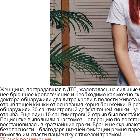
Женщина, пострадавшая в ДТП, жаловалась на сильные б
нее брюшное кровотечение и необходимо как можно ск
доктора обнаружили два литра крови в полости живота
отрыв тощей кишки от основания корня брыжейки. В ре
обнаружили 30-сантиметровый дефект тощей кишки – уча
отрыва. Еще один 10-сантиметровый отрыв был восстано
Пациентке выполнили анастомоз – операцию по восст
восстановилась в кратчайшие сроки. Врачи не скрывают
безопасности – благодаря нижней фиксации ремня паре
помогло им спасти пациентку с тяжелой травмой.
75 дней реанимации