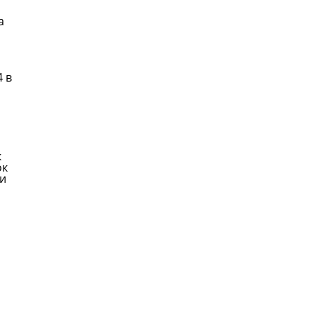
а
 в
к
ок
ки