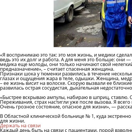
«Я воспринимаю это так: это моя жизнь, и медики сделали
ведь это их долг и работа. А для меня это больше: они 
медика еще молоды, они только начинают свой нелегкий 
предназначение», – считает спасенная женщина.
Признаки шока у тюменки развились в течение нескольк
глазах и ощущения жара в теле, одышки. Женщина, медр
– ее жизнь висит на волоске. Скорую вызвали ее близки
развилась острая сосудистая, дыхательная недостаточн
⠀
«Быстрее вскрываю ампулы, набираю в шприц, ставлю. С
Переживания, страх настигли уже после вызова. Я всего
Очень грозное состояние, опасное для жизни», — расск
⠀
В Областной клинической больнице № 1, куда экстренно
для жизни.
Держать на связи
Каждый день быть на связи с пациентами, порой взво