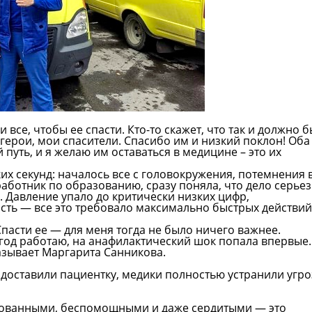
 все, чтобы ее спасти. Кто-то скажет, что так и должно б
— герои, мои спасители. Спасибо им и низкий поклон! Оба
путь, и я желаю им оставаться в медицине – это их
их секунд: началось все с головокружения, потемнения 
аботник по образованию, сразу поняла, что дело серье
е. Давление упало до критически низких цифр,
ость — все это требовало максимально быстрых действий
пасти ее — для меня тогда не было ничего важнее.
 год работаю, на анафилактический шок попала впервые.
азывает Маргарита Санникова.
 доставили пациентку, медики полностью устранили угро
лнованными, беспомощными и даже сердитыми — это