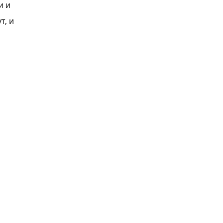
и и
т, и